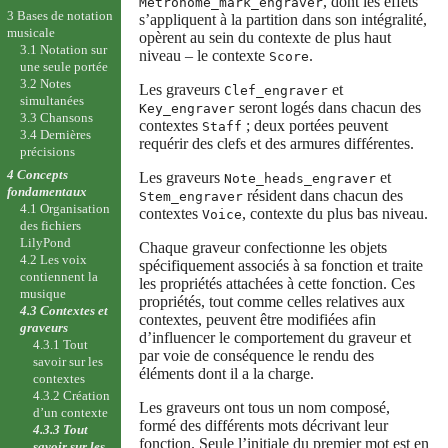
, dont les effets
Metronome_mark_engraver
3 Bases de notation
s’appliquent à la partition dans son intégralité,
musicale
opèrent au sein du contexte de plus haut
3.1 Notation sur
niveau – le contexte
.
Score
une seule portée
3.2 Notes
Les graveurs
et
Clef_engraver
simultanées
seront logés dans chacun des
Key_engraver
3.3 Chansons
contextes
; deux portées peuvent
Staff
3.4 Dernières
requérir des clefs et des armures différentes.
précisions
4 Concepts
Les graveurs
et
Note_heads_engraver
fondamentaux
résident dans chacun des
Stem_engraver
4.1 Organisation
contextes
, contexte du plus bas niveau.
Voice
des fichiers
LilyPond
Chaque graveur confectionne les objets
4.2 Les voix
spécifiquement associés à sa fonction et traite
contiennent la
les propriétés attachées à cette fonction. Ces
musique
propriétés, tout comme celles relatives aux
4.3 Contextes et
contextes, peuvent être modifiées afin
graveurs
d’influencer le comportement du graveur et
4.3.1 Tout
par voie de conséquence le rendu des
savoir sur les
éléments dont il a la charge.
contextes
4.3.2 Création
Les graveurs ont tous un nom composé,
d’un contexte
formé des différents mots décrivant leur
4.3.3 Tout
fonction. Seule l’initiale du premier mot est en
savoir sur les