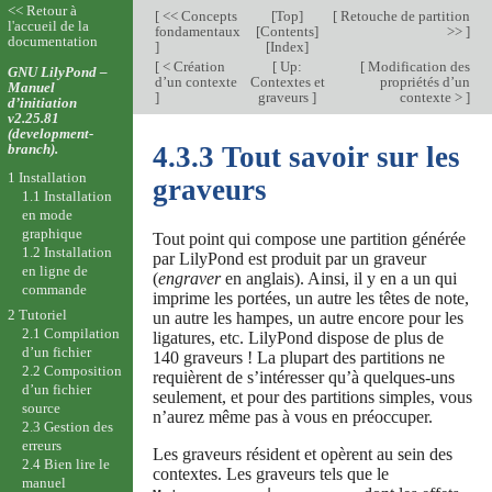
<< Retour à
[
<< Concepts
[
Top
]
[
Retouche de partition
l'accueil de la
fondamentaux
[
Contents
]
>>
]
documentation
]
[
Index
]
[
< Création
[
Up:
[
Modification des
GNU LilyPond –
d’un contexte
Contextes et
propriétés d’un
Manuel
]
graveurs
]
contexte >
]
d’initiation
v2.25.81
(development-
branch).
4.3.3 Tout savoir sur les
1 Installation
graveurs
1.1 Installation
en mode
graphique
Tout point qui compose une partition générée
1.2 Installation
par LilyPond est produit par un graveur
en ligne de
(
engraver
en anglais). Ainsi, il y en a un qui
commande
imprime les portées, un autre les têtes de note,
2 Tutoriel
un autre les hampes, un autre encore pour les
2.1 Compilation
ligatures, etc. LilyPond dispose de plus de
d’un fichier
140 graveurs ! La plupart des partitions ne
2.2 Composition
requièrent de s’intéresser qu’à quelques-uns
d’un fichier
seulement, et pour des partitions simples, vous
source
n’aurez même pas à vous en préoccuper.
2.3 Gestion des
erreurs
Les graveurs résident et opèrent au sein des
2.4 Bien lire le
contextes. Les graveurs tels que le
manuel