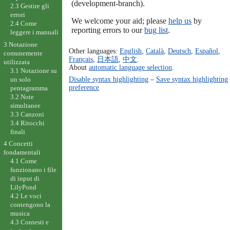
(development-branch).
2.3 Gestire gli
errori
We welcome your aid; please
help us
by
2.4 Come
reporting errors to our
bug list
.
leggere i manuali
3 Notazione
Other languages:
English
,
Català
,
Deutsch
,
Español
,
comunemente
Français
,
日本語
,
中文
.
utilizzata
About
automatic language selection
.
3.1 Notazione su
Disable syntax highlighting
–
Save syntax highlighting
un solo
preference
pentagramma
3.2 Note
simultanee
3.3 Canzoni
3.4 Ritocchi
finali
4 Concetti
fondamentali
4.1 Come
funzionano i file
di input di
LilyPond
4.2 Le voci
contengono la
musica
4.3 Contesti e