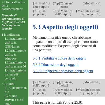
<< Torna all'indice
[
<< Modifica
[
Top
][
Contents
]
[
Modelli >>
]
della
dell’output
]
[
Index
]
documentazione
[
< Tipi di
[
Up: Modifica
[
Visibilità e colore
proprietà
]
dell’output
]
degli oggetti >
]
Manuale di
apprendimento di
LilyPond v2.25.81
(development-
5.3 Aspetto degli oggetti
branch).
1 Installazione
Mettiamo in pratica quello che abbiamo
1.1 Installazione
imparato con un po’ di esempi che mostrano
grafica in
come modificare l’aspetto degli elementi di
GNU/Linux
una partitura.
1.2 Installazione
grafica in
5.3.1 Visibilità e colore degli oggetti
Windows
1.3 Installazione
5.3.2 Dimensione degli oggetti
grafica in macOS
1.4 Installazione
5.3.3 Lunghezza e spessore degli oggetti
da linea di
comando
[
<< Modifica
[
Top
][
Contents
]
[
Modelli >>
]
2 Tutorial
dell’output
]
[
Index
]
2.1 Compilare un
[
< Tipi di
[
Up: Modifica
[
Visibilità e colore
file
proprietà
]
dell’output
]
degli oggetti >
]
2.2 Come
scrivere i file di
This page is for LilyPond-2.25.81
input