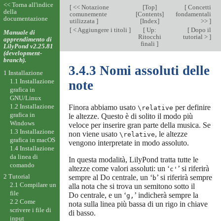
<< Torna all'indice
[
<< Notazione
[
Top
]
[
Concetti
della
comunemente
[
Contents
]
fondamentali
documentazione
utilizzata
]
[
Index
]
>>
]
[
< Aggiungere i titoli
]
[
Up:
[
Dopo il
Manuale di
Ritocchi
tutorial >
]
apprendimento di
finali
]
LilyPond v2.25.81
(development-
branch).
3.4.3 Nomi assoluti delle
1 Installazione
1.1 Installazione
note
grafica in
GNU/Linux
1.2 Installazione
Finora abbiamo usato
per definire
\relative
grafica in
le altezze. Questo è di solito il modo più
Windows
veloce per inserire gran parte della musica. Se
1.3 Installazione
non viene usato
, le altezze
\relative
grafica in macOS
vengono interpretate in modo assoluto.
1.4 Installazione
da linea di
In questa modalità, LilyPond tratta tutte le
comando
altezze come valori assoluti: un ‘
’ si riferirà
c'
2 Tutorial
sempre al Do centrale, un ‘
’ si riferirà sempre
b
2.1 Compilare un
alla nota che si trova un semitono sotto il
file
Do centrale, e un ‘
’ indicherà sempre la
g,
2.2 Come
nota sulla linea più bassa di un rigo in chiave
scrivere i file di
di basso.
input