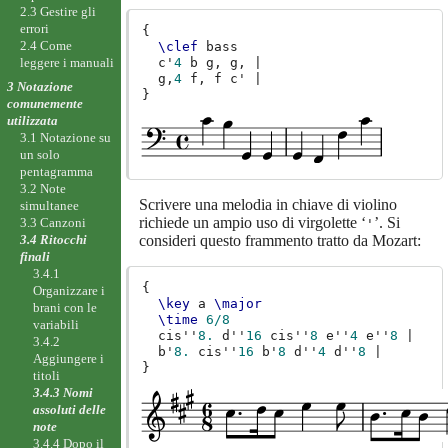
2.3 Gestire gli
errori
{
2.4 Come
\clef
bass
leggere i manuali
c'
4
b
g,
g,
|
g,
4
f,
f
c'
|
3 Notazione
}
comunemente
utilizzata
3.1 Notazione su
un solo
pentagramma
3.2 Note
Scrivere una melodia in chiave di violino
simultanee
richiede un ampio uso di virgolette ‘
’. Si
3.3 Canzoni
'
consideri questo frammento tratto da Mozart:
3.4 Ritocchi
finali
3.4.1
{
Organizzare i
\key
a
\major
brani con le
\time
6/8
variabili
cis''
8.
d''
16
cis''
8
e''
4
e''
8
|
3.4.2
b'
8.
cis''
16
b'
8
d''
4
d''
8
|
Aggiungere i
}
titoli
3.4.3 Nomi
assoluti delle
note
3.4.4 Dopo il