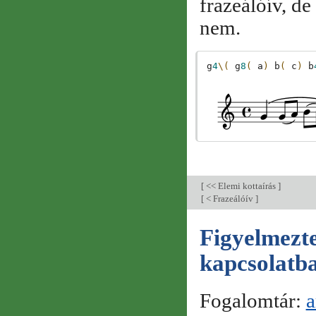
frazeálóív, de
nem.
g
4
\(
g
8
(
a
)
b
(
c
)
b
[
<< Elemi kottaírás
]
[
< Frazeálóív
]
Figyelmezte
kapcsolatb
Fogalomtár:
a