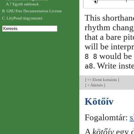
A.7 Egyéb sablonok
B. GNU Free Documentation License
This shorthan
C. LilyPond tárgymutató
rhythm change
that a bare pi
will be interp
would be 
8 8
. Write ins
a8
[
<< Elemi kottaírás
]
[
< Átkötés
]
Kötőív
Fogalomtár:
s
A
kötőív
egy d