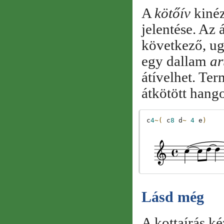
A
kötőív
kinéz
jelentése. Az 
következő, u
egy dallam
ar
átívelhet. Te
átkötött hang
c
4
~(
c
8
d
~
4
e
)
Lásd még
A kottaírás k