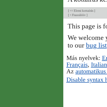
[
<< Elemi kottaírás
]
[
< Frazeálóív
]
This page is f
We welcome y
to our
bug list
Más nyelvek:
E
Français
,
Italia
Az
automatikus 
Disable syntax 