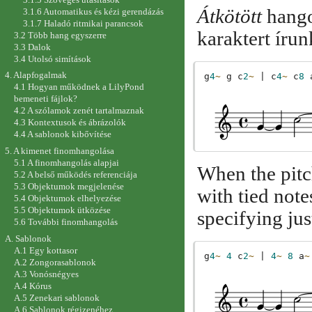
Átkötött
hango
3.1.6 Automatikus és kézi gerendázás
3.1.7 Haladó ritmikai parancsok
karaktert írun
3.2 Több hang egyszerre
3.3 Dalok
3.4 Utolsó simítások
4. Alapfogalmak
g
4
~
g
c
2
~
|
c
4
~
c
8
4.1 Hogyan működnek a LilyPond
bemeneti fájlok?
4.2 A szólamok zenét tartalmaznak
4.3 Kontextusok és ábrázolók
4.4 A sablonok kibővítése
5. A kimenet finomhangolása
5.1 A finomhangolás alapjai
When the pitc
5.2 A belső működés referenciája
5.3 Objektumok megjelenése
with tied not
5.4 Objektumok elhelyezése
5.5 Objektumok ütközése
specifying jus
5.6 További finomhangolás
A. Sablonok
A.1 Egy kottasor
g
4
~
4
c
2
~
|
4
~
8
a
~
A.2 Zongorasablonok
A.3 Vonósnégyes
A.4 Kórus
A.5 Zenekari sablonok
A.6 Sablonok régizenéhez