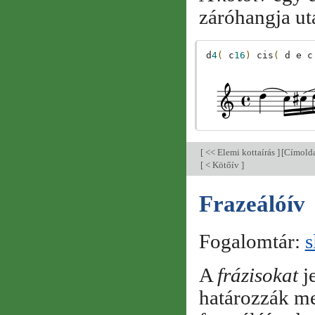
záróhangja u
d
4
(
c
16
)
cis
(
d
e
c
[
<< Elemi kottaírás
]
[
Címold
[
< Kötőív
]
Frazeálóív
Fogalomtár:
s
A
frázisokat
je
határozzák me