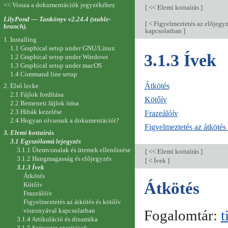
<< Vissza a dokumentációk jegyzékéhez
[
<< Elemi kottaírás
]
LilyPond — Tankönyv v2.24.4 (stable-
[
< Figyelmeztetés az előjegyz
branch).
kapcsolatban
]
1. Installing
1.1 Graphical setup under GNU/Linux
3.1.3 Ívek
1.2 Graphical setup under Windows
1.3 Graphical setup under macOS
1.4 Command line setup
Átkötés
2. Első lecke
2.1 Fájlok fordítása
Kötőív
2.2 Bemeneti fájlok írása
2.3 Hibák kezelése
Frazeálóív
2.4 Hogyan olvassuk a dokumentációt?
Figyelmeztetés az átkötés
3. Elemi kottaírás
3.1 Egyszólamú lejegyzés
3.1.1 Ütemvonalak és ütemek ellenőrzése
[
<< Elemi kottaírás
]
3.1.2 Hangmagasság és előjegyzés
[
< Ívek
]
3.1.3 Ívek
Átkötés
Átkötés
Kötőív
Frazeálóív
Figyelmeztetés az átkötés és kötőív
viszonyával kapcsolatban
Fogalomtár:
t
3.1.4 Artikuláció és dinamika
3.1.5 Szöveges utasítások