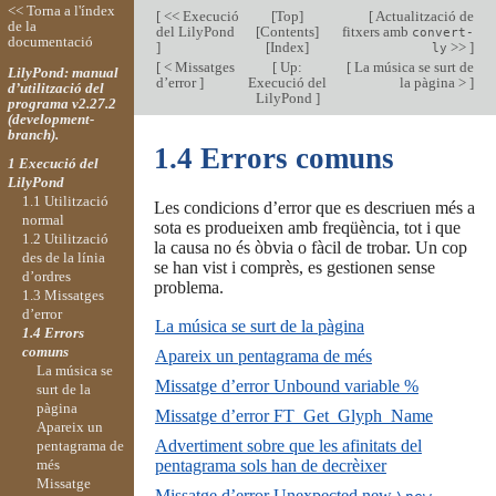
<< Torna a l'índex
[
<< Execució
[
Top
]
[
Actualització de
de la
del LilyPond
[
Contents
]
fitxers amb
convert-
documentació
]
[
Index
]
>>
]
ly
[
< Missatges
[
Up:
[
La música se surt de
LilyPond: manual
d’error
]
Execució del
la pàgina >
]
d’utilització del
LilyPond
]
programa v2.27.2
(development-
branch).
1.4 Errors comuns
1 Execució del
LilyPond
1.1 Utilització
Les condicions d’error que es descriuen més a
normal
sota es produeixen amb freqüència, tot i que
1.2 Utilització
la causa no és òbvia o fàcil de trobar. Un cop
des de la línia
se han vist i comprès, es gestionen sense
d’ordres
problema.
1.3 Missatges
d’error
La música se surt de la pàgina
1.4 Errors
comuns
Apareix un pentagrama de més
La música se
Missatge d’error Unbound variable %
surt de la
pàgina
Missatge d’error FT_Get_Glyph_Name
Apareix un
Advertiment sobre que les afinitats del
pentagrama de
més
pentagrama sols han de decrèixer
Missatge
Missatge d’error Unexpected new