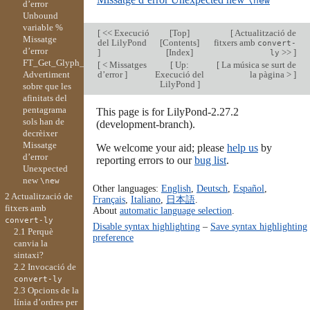
\new
d’error
Unbound
variable %
[
<< Execució
[
Top
]
[
Actualització de
Missatge
del LilyPond
[
Contents
]
fitxers amb
convert-
d’error
]
[
Index
]
>>
]
ly
FT_Get_Glyph_Name
[
< Missatges
[
Up:
[
La música se surt de
Advertiment
d’error
]
Execució del
la pàgina >
]
LilyPond
]
sobre que les
afinitats del
pentagrama
This page is for LilyPond-2.27.2
sols han de
(development-branch).
decrèixer
Missatge
We welcome your aid; please
help us
by
d’error
reporting errors to our
bug list
.
Unexpected
new
\new
Other languages:
English
,
Deutsch
,
Español
,
2 Actualització de
Français
,
Italiano
,
日本語
.
fitxers amb
About
automatic language selection
.
convert-ly
Disable syntax highlighting
–
Save syntax highlighting
2.1 Perquè
preference
canvia la
sintaxi?
2.2 Invocació de
convert-ly
2.3 Opcions de la
línia d’ordres per