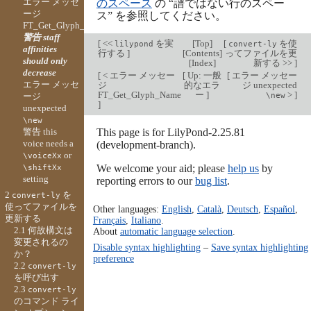
エラー メッセ
のスペース
の “譜ではない行のスペー
ージ
ス” を参照してください。
FT_Get_Glyph_Name
警告 staff
[
<<
を実
[
Top
]
[
を使
lilypond
convert-ly
affinities
行する
]
[
Contents
]
ってファイルを更
should only
[
Index
]
新する >>
]
decrease
[
< エラー メッセー
[
Up: 一般
[
エラー メッセー
エラー メッセ
ジ
的なエラ
ジ unexpected
FT_Get_Glyph_Name
ー
]
>
]
ージ
\new
]
unexpected
\new
警告 this
This page is for LilyPond-2.25.81
voice needs a
(development-branch).
or
\voiceXx
We welcome your aid; please
help us
by
\shiftXx
setting
reporting errors to our
bug list
.
2
を
convert-ly
使ってファイルを
Other languages:
English
,
Català
,
Deutsch
,
Español
,
更新する
Français
,
Italiano
.
2.1 何故構文は
About
automatic language selection
.
変更されるの
Disable syntax highlighting
–
Save syntax highlighting
か？
preference
2.2
convert-ly
を呼び出す
2.3
convert-ly
のコマンド ライ