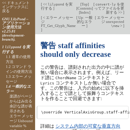
<< ドキュメント
[
<<
を実
[
Top
]
[
を使
lilypond
convert-ly
インデックスに
行する
]
[
Contents
]
ってファイルを更
戻る
[
Index
]
新する >>
]
[
< エラー メッセー
[
Up: 一般
[
エラー メッセー
GNU LilyPond –
ジ
的なエラ
ジ unexpected
アプリケーショ
FT_Get_Glyph_Name
ー
]
>
]
\new
ン使用方法
]
v2.25.81
(development-
branch).
警告 staff affinities
1
を実
lilypond
行する
should only decrease
1.1 通常の使用
方法
1.2 コマンド ラ
この警告は、譜刻された出力の中に譜が
インの使用方法
無い場合に表示されます。例えば、リー
1.3 エラー メッ
ド譜に
コンテキストと
ChordName
セージ
コンテキストしか無い場合で
Lyrics
1.4 一般的なエ
す。この警告は、入力の始めに以下を挿
ラー
入することで譜として振舞うコンテキス
楽譜がページ
トを作ることで回避できます:
からはみ出る
余計な譜が表
示される
エラー メッセ
ージ Unbound
variable %
詳細は
システム内部の可変な垂直方向