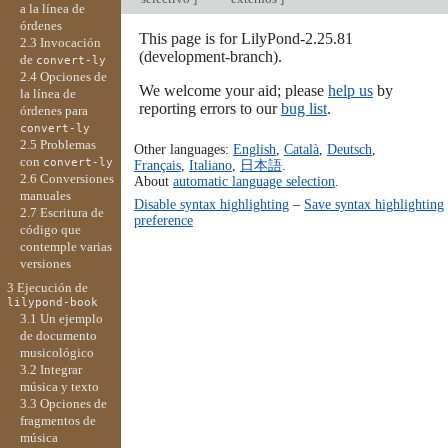
a la línea de
órdenes
This page is for LilyPond-2.25.81
2.3 Invocación
(development-branch).
de
convert-ly
2.4 Opciones de
We welcome your aid; please
help us
by
la línea de
reporting errors to our
bug list
.
órdenes para
convert-ly
2.5 Problemas
Other languages:
English
,
Català
,
Deutsch
,
con
convert-ly
Français
,
Italiano
,
日本語
.
2.6 Conversiones
About
automatic language selection
.
manuales
Disable syntax highlighting
–
Save syntax highlighting
2.7 Escritura de
preference
código que
contemple varias
versiones
3 Ejecución de
lilypond-book
3.1 Un ejemplo
de documento
musicológico
3.2 Integrar
música y texto
3.3 Opciones de
fragmentos de
música