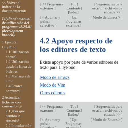
<< Volver al
[
<< Programas
[
Top
]
[
Sugerencias para
índice de la
externos
]
[
Contents
]
escribir archivos de
documentación
[
Index
]
entrada >>
]
[
< Apuntar y
[
Up:
[
Modo de Emacs >
]
LilyPond: manual
pulsar
Programas
de utilización del
selectivo
]
externos
]
programa v2.25.81
(development-
branch).
4.2 Apoyo respecto de
1 Ejecutar
LilyPond
los editores de texto
1.1 Utilización
normal
1.2 Utilización
Existe apoyo por parte de varios editores de
desde la línea de
texto para LilyPond.
órdenes
1.3 Mensajes de
Modo de Emacs
error
Modo de Vim
1.4 Errores
comunes
Otros editores
2 Actualizar
ficheros con
[
<< Programas
[
Top
]
[
Sugerencias para
convert-ly
externos
]
[
Contents
]
escribir archivos de
2.1 ¿Por qué
[
Index
]
entrada >>
]
cambia la
[
< Apuntar y
[
Up:
[
Modo de Emacs >
]
sintaxis?
pulsar
Programas
2.2 Introducción
selectivo
]
externos
]