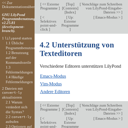
<< Zur
[
<< Externe
[
Top
]
[
Vorschläge zum Schreiben
Dokumentationsübersicht
Programme
]
[
Contents
]
von LilyPond-Eingabe-
[
Index
]
Dateien >>
]
GNU LilyPond
[
<
[
Up:
[
Emacs-Modus >
]
Programmbenutzung
Selektives
Externe
v2.25.81
point-and-
Programme
(development-
click
]
]
branch).
1
starten
lilypond
4.2 Unterstützung von
1.1 Übliche
Programmbenutzung
Texteditoren
1.2 Benutzung
auf der
Kommandozeile
Verschiedene Editoren unterstützen LilyPond
1.3
Fehlermeldungen
Emacs-Modus
1.4 Häufige
Fehlermeldungen
Vim-Modus
2 Dateien mit
Andere Editoren
convert-ly
aktualisieren
2.1 Warum
[
<< Externe
[
Top
]
[
Vorschläge zum Schreiben
verändert sich
Programme
]
[
Contents
]
von LilyPond-Eingabe-
die Syntax?
[
Index
]
Dateien >>
]
2.2
convert-ly
[
<
[
Up:
[
Emacs-Modus >
]
aufrufen
Selektives
Externe
point-and-
Programme
2.3 Optionen auf