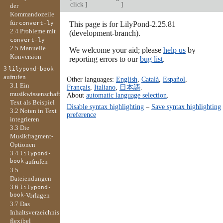
click
]
]
der
Kommandozeile
für
This page is for LilyPond-2.25.81
convert-ly
2.4 Probleme mit
(development-branch).
convert-ly
2.5 Manuelle
We welcome your aid; please
help us
by
Konversion
reporting errors to our
bug list
.
3
lilypond-book
aufrufen
Other languages:
English
,
Català
,
Español
,
3.1 Ein
Français
,
Italiano
,
日本語
.
musikwissenschaftlicher
About
automatic language selection
.
Text als Beispiel
Disable syntax highlighting
–
Save syntax highlighting
3.2 Noten in Text
preference
integrieren
3.3 Die
Musikfragment-
Optionen
3.4
lilypond-
book
aufrufen
3.5
Dateiendungen
3.6
lilypond-
book
-Vorlagen
3.7 Das
Inhaltsverzeichnis
flexibel