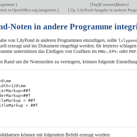
rogramme
]
[
Top
][
Contents
][
Index
]
ten in OpenOffice.org integrieren
]
[
Up: LilyPond-Ausgabe in anderen Pro
nd-Noten in andere Programme integr
be von LilyPond in anderen Programmen einzufügen, sollte
lilypon
uell erzeugt und ins Dokument eingefügt werden; für letzteres schlagen
ramme unterstützen das Einfügen von Grafiken im
-,
- oder
PNG
EPS
PDF
n Rand um die Notenzeilen zu verringern, können folgende Einstellun
0\mm

idth=120\mm

terMarkup=##f

derMarkup=##f

tleMarkup = ##f

itleMarkup = ##f

ilddateien können mit folgendem Befehl erzeugt werden: