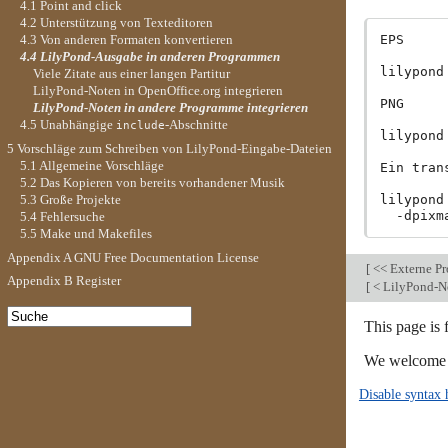
4.1 Point and click
4.2 Unterstützung von Texteditoren
EPS

4.3 Von anderen Formaten konvertieren
4.4 LilyPond-Ausgabe in anderen Programmen
lilypond
Viele Zitate aus einer langen Partitur
LilyPond-Noten in OpenOffice.org integrieren
PNG

LilyPond-Noten in andere Programme integrieren
4.5 Unabhängige
-Abschnitte
include
lilypond
5 Vorschläge zum Schreiben von LilyPond-Eingabe-Dateien
5.1 Allgemeine Vorschläge
Ein tran
5.2 Das Kopieren von bereits vorhandener Musik
lilypond
5.3 Große Projekte
5.4 Fehlersuche
5.5 Make und Makefiles
Appendix A GNU Free Documentation License
[
<< Externe P
Appendix B Register
[
< LilyPond-No
This page is
We welcome y
Disable syntax 