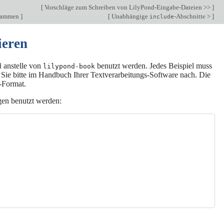
[
Vorschläge zum Schreiben von LilyPond-Eingabe-Dateien >>
]
grammen
]
[
Unabhängige
-Abschnitte >
]
include
ieren
anstelle von
benutzt werden. Jedes Beispiel muss
d
lilypond-book
 Sie bitte im Handbuch Ihrer Textverarbeitungs-Software nach. Die
-Format.
gen benutzt werden: