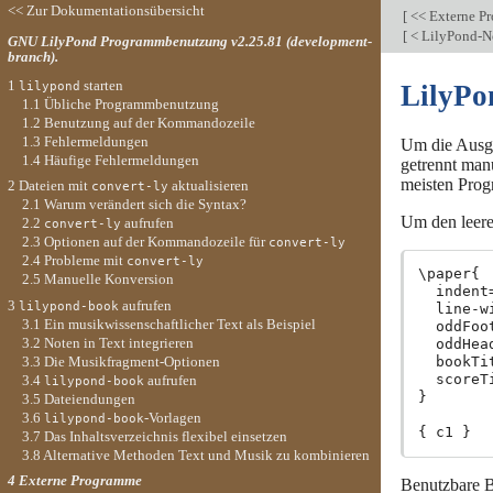
<< Zur Dokumentationsübersicht
[
<< Externe P
[
< LilyPond-No
GNU LilyPond Programmbenutzung v2.25.81 (development-
branch).
1
starten
lilypond
LilyPo
1.1 Übliche Programmbenutzung
1.2 Benutzung auf der Kommandozeile
1.3 Fehlermeldungen
Um die Ausga
1.4 Häufige Fehlermeldungen
getrennt man
meisten Prog
2 Dateien mit
aktualisieren
convert-ly
2.1 Warum verändert sich die Syntax?
Um den leere
2.2
aufrufen
convert-ly
2.3 Optionen auf der Kommandozeile für
convert-ly
2.4 Probleme mit
convert-ly
\paper{

2.5 Manuelle Konversion
  indent=
3
aufrufen
lilypond-book
  line-w
3.1 Ein musikwissenschaftlicher Text als Beispiel
  oddFoo
3.2 Noten in Text integrieren
  oddHea
3.3 Die Musikfragment-Optionen
  bookTi
  scoreT
3.4
aufrufen
lilypond-book
}

3.5 Dateiendungen
3.6
-Vorlagen
lilypond-book
3.7 Das Inhaltsverzeichnis flexibel einsetzen
3.8 Alternative Methoden Text und Musik zu kombinieren
4 Externe Programme
Benutzbare B