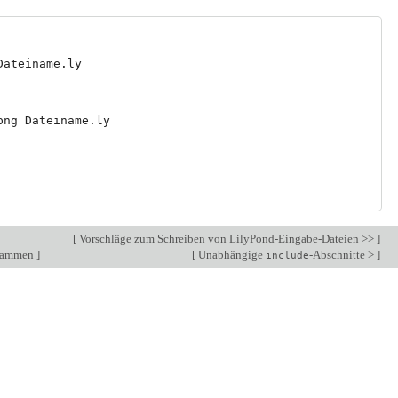
ateiname.ly

ng Dateiname.ly

[
Vorschläge zum Schreiben von LilyPond-Eingabe-Dateien >>
]
grammen
]
[
Unabhängige
-Abschnitte >
]
include