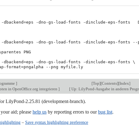
 -dbackend=eps -dno-gs-load-fonts -dinclude-eps-fonts   D
 -dbackend=eps -dno-gs-load-fonts -dinclude-eps-fonts --p
sparentes PNG

 -dbackend=eps -dno-gs-load-fonts -dinclude-eps-fonts \

rogramme
]
[
Top
][
Contents
][
Index
]
ten in OpenOffice.org integrieren
]
[
Up: LilyPond-Ausgabe in anderen Pro
 for LilyPond-2.25.81 (development-branch).
our aid; please
help us
by reporting errors to our
bug list
.
highlighting
–
Save syntax highlighting preference