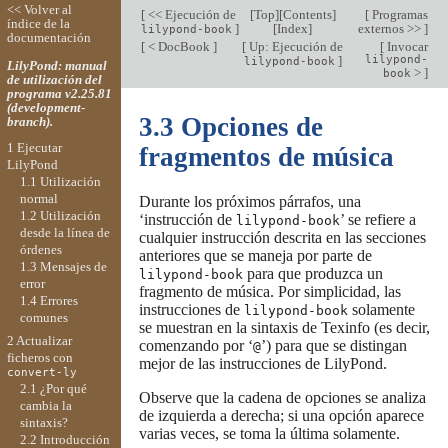
<< Volver al
[
<< Ejecución de
[
Top
][
Contents
]
[
Programas
índice de la
]
[
Index
]
externos >>
]
lilypond-book
documentación
[
< DocBook
]
[
Up: Ejecución de
[
Invocar
]
lilypond-
lilypond-book
LilyPond: manual
>
]
book
de utilización del
programa v2.25.81
(development-
3.3 Opciones de
branch).
1 Ejecutar
fragmentos de música
LilyPond
1.1 Utilización
normal
Durante los próximos párrafos, una
1.2 Utilización
‘instrucción de
’ se refiere a
lilypond-book
desde la línea de
cualquier instrucción descrita en las secciones
órdenes
anteriores que se maneja por parte de
1.3 Mensajes de
para que produzca un
lilypond-book
error
fragmento de música. Por simplicidad, las
1.4 Errores
instrucciones de
solamente
lilypond-book
comunes
se muestran en la sintaxis de Texinfo (es decir,
2 Actualizar
comenzando por ‘
’) para que se distingan
@
ficheros con
mejor de las instrucciones de LilyPond.
convert-ly
2.1 ¿Por qué
Observe que la cadena de opciones se analiza
cambia la
de izquierda a derecha; si una opción aparece
sintaxis?
varias veces, se toma la última solamente.
2.2 Introducción