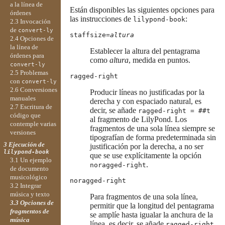
a la línea de
Están disponibles las siguientes opciones para
órdenes
las instrucciones de
:
lilypond-book
2.3 Invocación
de
convert-ly
staffsize=
altura
2.4 Opciones de
la línea de
Establecer la altura del pentagrama
órdenes para
como
altura
, medida en puntos.
convert-ly
2.5 Problemas
ragged-right
con
convert-ly
2.6 Conversiones
Producir líneas no justificadas por la
manuales
derecha y con espaciado natural, es
2.7 Escritura de
decir, se añade
ragged-right = ##t
código que
al fragmento de LilyPond. Los
contemple varias
fragmentos de una sola línea siempre se
versiones
tipografían de forma predeterminada sin
3 Ejecución de
justificación por la derecha, a no ser
lilypond-book
que se use explícitamente la opción
3.1 Un ejemplo
.
noragged-right
de documento
musicológico
noragged-right
3.2 Integrar
música y texto
Para fragmentos de una sola línea,
3.3 Opciones de
permitir que la longitud del pentagrama
fragmentos de
se amplíe hasta igualar la anchura de la
música
línea, es decir, se añade
ragged-right