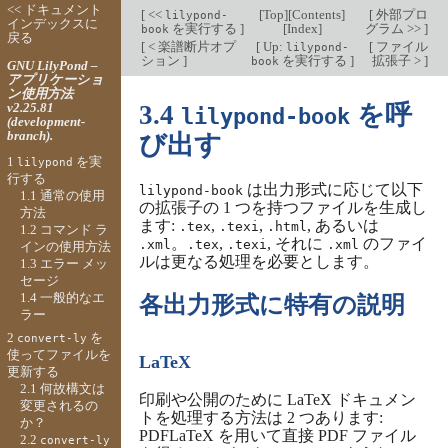
<< ドキュメント
[
<<
[
Top
][
Contents
]
[
外部プロ
lilypond-
インデックスに
を実行する
]
[
Index
]
グラム >>
]
book
戻る
[
< 楽譜断片オプ
[
Up:
[
ファイル
lilypond-
ション
]
を実行する
]
拡張子 >
]
book
GNU LilyPond –
アプリケーショ
ン使用方法
v2.25.81
3.4
を呼
lilypond-book
(development-
branch).
び出す
1
を実
lilypond
行する
は出力形式に応じて以下
lilypond-book
1.1 通常の使用
の拡張子の 1 つを持つファイルを生成し
方法
ます:
,
,
, あるいは
.tex
.texi
.html
1.2 コマンド ラ
。
,
, それに
のファイ
.xml
.tex
.texi
.xml
インの使用方法
ルは更なる処理を必要とします。
1.3 エラー メッ
セージ
1.4 一般的なエ
各出力形式に特有の説明
ラー
2
を
convert-ly
使ってファイルを
LaTeX
更新する
2.1 何故構文は
印刷や公開のために LaTeX ドキュメン
変更されるの
トを処理する方法は 2 つあります:
か？
PDFLaTeX を用いて直接 PDF ファイル
2.2
convert-ly