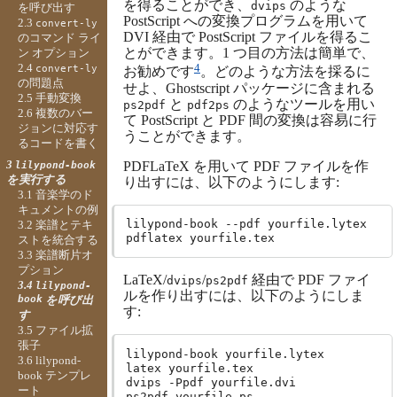
を得ることができ、
のような
dvips
を呼び出す
PostScript への変換プログラムを用いて
2.3
convert-ly
DVI 経由で PostScript ファイルを得るこ
のコマンド ライ
とができます。1 つ目の方法は簡単で、
ン オプション
4
2.4
convert-ly
お勧めです
。どのような方法を採るに
の問題点
せよ、Ghostscript パッケージに含まれる
2.5 手動変換
と
のようなツールを用い
ps2pdf
pdf2ps
2.6 複数のバー
て PostScript と PDF 間の変換は容易に行
ジョンに対応す
うことができます。
るコードを書く
3
PDFLaTeX を用いて PDF ファイルを作
lilypond-book
を実行する
り出すには、以下のようにします:
3.1 音楽学のド
キュメントの例
lilypond-book --pdf yourfile.lytex

3.2 楽譜とテキ
ストを統合する
3.3 楽譜断片オ
プション
LaTeX/
/
経由で PDF ファイ
dvips
ps2pdf
3.4
lilypond-
ルを作り出すには、以下のようにしま
book
を呼び出
す:
す
3.5 ファイル拡
張子
lilypond-book yourfile.lytex

3.6 lilypond-
latex yourfile.tex

book テンプレ
dvips -Ppdf yourfile.dvi

ート