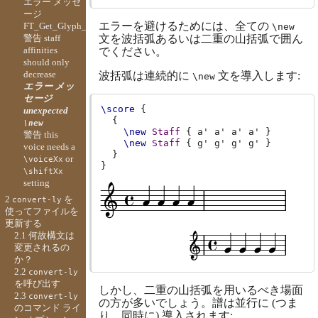
エラー メッセ
ージ
エラーを避けるためには、全ての
FT_Get_Glyph_Name
\new
警告 staff
文を波括弧あるいは二重の山括弧で囲ん
affinities
でください。
should only
decrease
波括弧は連続的に
文を導入します:
\new
エラー メッ
セージ
\score
{
unexpected
{
\new
\new
Staff
{
a'
a'
a'
a'
}
警告 this
\new
Staff
{
g'
g'
g'
g'
}
voice needs a
}
or
\voiceXx
}
\shiftXx
setting
2
を
convert-ly
使ってファイルを
更新する
2.1 何故構文は
変更されるの
か？
2.2
convert-ly
を呼び出す
しかし、二重の山括弧を用いるべき場面
2.3
convert-ly
の方が多いでしょう。譜は並行に (つま
のコマンド ライ
り、同時に) 導入されます: