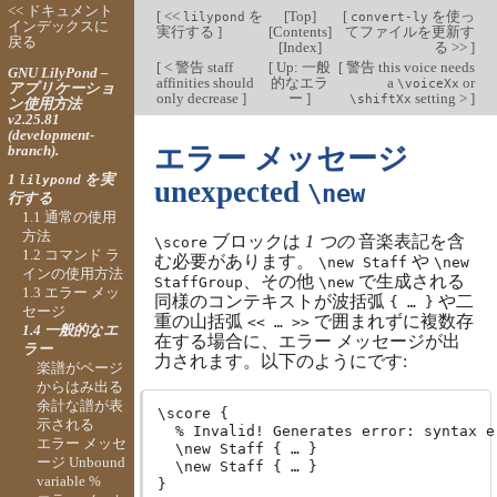
<< ドキュメント
[
<<
を
[
Top
]
[
を使っ
lilypond
convert-ly
インデックスに
実行する
]
[
Contents
]
てファイルを更新す
戻る
[
Index
]
る >>
]
[
< 警告 staff
[
Up: 一般
[
警告 this voice needs
GNU LilyPond –
affinities should
的なエラ
a
or
\voiceXx
アプリケーショ
only decrease
]
ー
]
setting >
]
\shiftXx
ン使用方法
v2.25.81
(development-
branch).
エラー メッセージ
1
を実
lilypond
unexpected
\new
行する
1.1 通常の使用
方法
ブロックは
1 つの
音楽表記を含
\score
1.2 コマンド ラ
む必要があります。
や
\new Staff
\new
インの使用方法
、その他
で生成される
StaffGroup
\new
1.3 エラー メッ
同様のコンテキストが波括弧
や二
{ … }
セージ
重の山括弧
で囲まれずに複数存
<< … >>
1.4 一般的なエ
在する場合に、エラー メッセージが出
ラー
力されます。以下のようにです:
楽譜がページ
からはみ出る
余計な譜が表
\score {

示される
  % Invalid! Generates error: syntax e
エラー メッセ
  \new Staff { … }

ージ Unbound
  \new Staff { … }

variable %