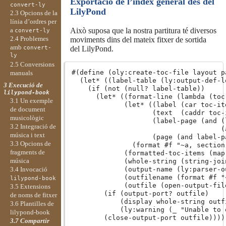
Exportació de l’index general des del
convert-ly
LilyPond
2.3 Opcions de la
línia d’ordres per
Això suposa que la nostra partitura té diversos
a
convert-ly
2.4 Problemes
moviments dins del mateix fitxer de sortida
amb
del LilyPond.
convert-
ly
2.5 Conversions
#(define (oly:create-toc-file layout pa
manuals
  (let* ((label-table (ly:output-def-l
3 Execució de
    (if (not (null? label-table))

lilypond-book
      (let* ((format-line (lambda (toc-
3.1 Un exemple
             (let* ((label (car toc-ite
de document
                    (text  (caddr toc-i
musicològic
                    (label-page (and (
3.2 Integració de
                                     (
música i text
                    (page (and label-p
3.3 Opcions de
               (format #f "~a, section
fragments de
             (formatted-toc-items (map
música
             (whole-string (string-joi
3.4 Invocació
             (output-name (ly:parser-ou
             (outfilename (format #f "
lilypond-book
             (outfile (open-output-fil
3.5 Extensions
        (if (output-port? outfile)

de noms de fitxer
            (display whole-string outfi
3.6 Plantilles de
            (ly:warning (_ "Unable to 
lilypond-book
        (close-output-port outfile)))))
3.7 Compartir