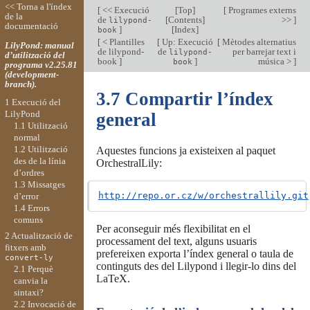
<< Torna a l'índex
[
<< Execució
[
Top
]
[
Programes externs
de la
de
[
Contents
]
>>
]
lilypond-
documentació
]
[
Index
]
book
[
< Plantilles
[
Up: Execució
[
Mètodes alternatius
LilyPond: manual
de lilypond-
de
per barrejar text i
lilypond-
d’utilització del
book
]
]
música >
]
book
programa v2.25.81
(development-
branch).
3.7 Compartir l’índex
1 Execució del
LilyPond
general
1.1 Utilització
normal
1.2 Utilització
Aquestes funcions ja existeixen al paquet
des de la línia
OrchestralLily:
d’ordres
1.3 Missatges
http://repo.or.cz/w/orchestrallily.git
d’error
1.4 Errors
comuns
Per aconseguir més flexibilitat en el
2 Actualització de
processament del text, alguns usuaris
fitxers amb
prefereixen exporta l’índex general o taula de
convert-ly
continguts des del Lilypond i llegir-lo dins del
2.1 Perquè
LaTeX.
canvia la
sintaxi?
2.2 Invocació de