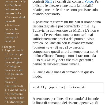
contesti
Staff
e i canali dei contesti
Voice
. Per
per
convert-ly
indicare le altezze viene usata la modalità
2.4 Problemi
nell’eseguire
relativa, mentre le durate sono precisate solo
quando necessario.
convert-ly
2.5 Conversioni
manuali
È possibile registrare un file MIDI usando una
2.6 Scrivere
tastiera digitale e poi convertirlo in file
.
.ly
codice che
Tuttavia, la conversione da MIDI a LY non è
funzioni su
banale: l’esecuzione umana non sarà mai
molteplici
sufficientemente precisa dal punto di vista
versioni
ritmico. Se lanciata con la quantizzazione
3 Eseguire
(opzioni
e
)
cerca di
-s
-d
midi2ly
lilypond-book
compensare questi errori di tempo, ma non è
3.1 Un esempio
molto efficace. Dunque non si raccomanda
di documento
l’uso di
per i file midi generati a
midi2ly
musicologico
partire da un’esecuzione umana.
3.2 Integrare
musica e testo
Si lancia dalla linea di comando in questo
3.3 Opzioni dei
modo:
frammenti
musicali
3.4 Utilizzo di
midi2ly [
opzione
]… 
file-midi
lilypond-book
3.5 Estensioni
dei nomi di file
Attenzione: per ‘linea di comando’ si intende
3.6 Modelli per
la linea di comando del sistema operativo. Si