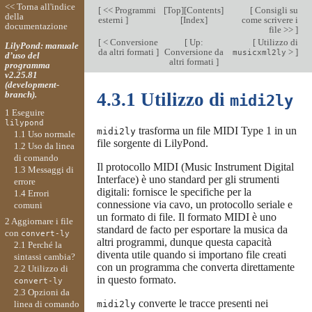
<< Torna all'indice
[
<< Programmi
[
Top
][
Contents
]
[
Consigli su
della
esterni
]
[
Index
]
come scrivere i
documentazione
file >>
]
[
< Conversione
[
Up:
[
Utilizzo di
LilyPond: manuale
da altri formati
]
Conversione da
>
]
musicxml2ly
d’uso del
altri formati
]
programma
v2.25.81
(development-
branch).
4.3.1 Utilizzo di
midi2ly
1 Eseguire
lilypond
trasforma un file MIDI Type 1 in un
midi2ly
1.1 Uso normale
file sorgente di LilyPond.
1.2 Uso da linea
di comando
Il protocollo MIDI (Music Instrument Digital
1.3 Messaggi di
Interface) è uno standard per gli strumenti
errore
digitali: fornisce le specifiche per la
1.4 Errori
connessione via cavo, un protocollo seriale e
comuni
un formato di file. Il formato MIDI è uno
2 Aggiornare i file
standard de facto per esportare la musica da
con
convert-ly
altri programmi, dunque questa capacità
2.1 Perché la
diventa utile quando si importano file creati
sintassi cambia?
con un programma che converta direttamente
2.2 Utilizzo di
in questo formato.
convert-ly
2.3 Opzioni da
converte le tracce presenti nei
midi2ly
linea di comando