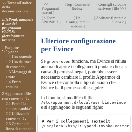
<< Torna all'indice
[
<<
[
Top
][
Contents
]
[
Consigli su come
della
Programmi
[
Index
]
scrivere i file >>
]
documentazione
esterni
]
[
< Usare
[
Up:
[
Abilitare il punta e
LilyPond: manuale
GNOME 3
]
Configurare il
clicca >
]
d’uso del
sistema
]
programma
v2.25.81
(development-
Ulteriore configurazione
branch).
per Evince
1 Eseguire
lilypond
1.1 Uso normale
Se
funziona, ma Evince si rifiuta
gnome-open
1.2 Uso da linea
ancora di aprire i collegamenti punta e clicca a
di comando
causa di permessi negati, potrebbe essere
1.3 Messaggi di
errore
necessario cambiare il profilo Apparmor di
1.4 Errori
Evince che controlla il tipo di azioni che
comuni
Evince ha il permesso di eseguire.
2 Aggiornare i file
In Ubuntu, si modifica il file
con
convert-ly
/etc/apparmor.d/local/usr.bin.evince
2.1 Perché la
e si aggiungono le seguenti righe:
sintassi cambia?
2.2 Utilizzo di
convert-ly
# Per i collegamenti Textedit

2.3 Opzioni da
linea di comando