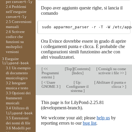
per
convert-ly
2.4 Problemi
Dopo aver aggiunto queste righe, si lancia il
nell’eseguire
comando
convert-ly
2.5 Conversioni
manuali
2.6 Scrivere
codice che
Ora Evince dovrebbe essere in grado di aprire
funzioni su
i collegamenti punta e clicca. È probabile che
molteplici
configurazioni simili funzionino anche con
versioni
altri visualizzatori.
3 Eseguire
lilypond-book
3.1 Un esempio
[
<<
[
Top
][
Contents
]
[
Consigli su come
Programmi
[
Index
]
scrivere i file >>
]
di documento
esterni
]
musicologico
[
< Usare
[
Up:
[
Abilitare il punta e
3.2 Integrare
GNOME 3
]
Configurare il
clicca >
]
musica e testo
sistema
]
3.3 Opzioni dei
frammenti
This page is for LilyPond-2.25.81
musicali
(development-branch).
3.4 Utilizzo di
lilypond-book
We welcome your aid; please
help us
by
3.5 Estensioni
reporting errors to our
bug list
.
dei nomi di file
3.6 Modelli per