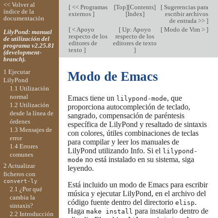
<< Volver al
[
<< Programas
[
Top
][
Contents
]
[
Sugerencias para
índice de la
externos
]
[
Index
]
escribir archivos
documentación
de entrada >>
]
[
< Apoyo
[
Up: Apoyo
[
Modo de Vim >
]
LilyPond: manual
respecto de los
respecto de los
de utilización del
editores de
editores de texto
programa v2.25.81
texto
]
]
(development-
branch).
1 Ejecutar
Modo de Emacs
LilyPond
1.1 Utilización
normal
Emacs tiene un
, que
lilypond-mode
1.2 Utilización
proporciona autocompleción de teclado,
desde la línea de
sangrado, compensación de paréntesis
órdenes
específica de LilyPond y resaltado de sintaxis
1.3 Mensajes de
con colores, útiles combinaciones de teclas
error
para compilar y leer los manuales de
1.4 Errores
LilyPond utilizando Info. Si el
lilypond-
comunes
no está instalado en su sistema, siga
mode
2 Actualizar
leyendo.
ficheros con
convert-ly
Está incluido un modo de Emacs para escribir
2.1 ¿Por qué
música y ejecutar LilyPond, en el archivo del
cambia la
código fuente dentro del directorio
.
elisp
sintaxis?
Haga
para instalarlo dentro de
make install
2.2 Introducción