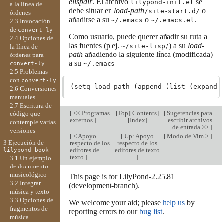
elispdir
. El archivo
se
lilypond-init.el
a la línea de
debe situar en
load-path
o
/site-start.d/
órdenes
añadirse a su
o
.
~/.emacs
~/.emacs.el
2.3 Invocación
de
convert-ly
Como usuario, puede querer añadir su ruta a
2.4 Opciones de
las fuentes (p.ej.
) a su
load-
~/site-lisp/
la línea de
path
añadiendo la siguiente línea (modificada)
órdenes para
a su
~/.emacs
convert-ly
2.5 Problemas
con
convert-ly
2.6 Conversiones
manuales
2.7 Escritura de
[
<< Programas
[
Top
][
Contents
]
[
Sugerencias para
código que
externos
]
[
Index
]
escribir archivos
contemple varias
de entrada >>
]
versiones
[
< Apoyo
[
Up: Apoyo
[
Modo de Vim >
]
3 Ejecución de
respecto de los
respecto de los
editores de
editores de texto
lilypond-book
texto
]
]
3.1 Un ejemplo
de documento
musicológico
This page is for LilyPond-2.25.81
3.2 Integrar
(development-branch).
música y texto
3.3 Opciones de
We welcome your aid; please
help us
by
fragmentos de
reporting errors to our
bug list
.
música