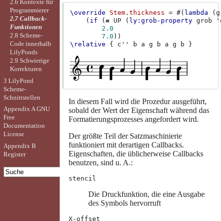
2.6 Kontexte für
Programmierer
\override
Stem
.
thickness
=
#(
lambda
(
g
2.7 Callback-
(
if
(
=
UP
(
ly:grob-property
grob
'
Funktionen
2.0
2.8 Scheme-
7.0
))
Code innerhalb
\relative
{
c''
b
a
g
b
a
g
b
}
LilyPonds
2.9 Schwierige
Korrekturen
3 LilyPond
Scheme-
Schnittstellen
In diesem Fall wird die Prozedur ausgeführt,
Appendix A GNU
sobald der Wert der Eigenschaft während das
Free
Formatierungsprozesses angefordert wird.
Documentation
License
Der größte Teil der Satzmaschinierie
funktioniert mit derartigen Callbacks.
Appendix B
Eigenschaften, die üblicherweise Callbacks
Register
benutzen, sind u. A.:
stencil
Die Druckfunktion, die eine Ausgabe
des Symbols hervorruft
X-offset