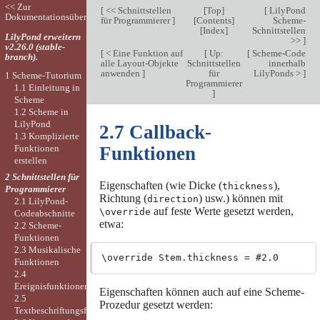
<< Zur
[
<< Schnittstellen
[
Top
]
[
LilyPond
Dokumentationsübersicht
für Programmierer
]
[
Contents
]
Scheme-
[
Index
]
Schnittstellen
LilyPond erweitern
>>
]
v2.26.0 (stable-
[
< Eine Funktion auf
[
Up:
[
Scheme-Code
branch).
alle Layout-Objekte
Schnittstellen
innerhalb
anwenden
]
für
LilyPonds >
]
1 Scheme-Tutorium
Programmierer
1.1 Einleitung in
]
Scheme
1.2 Scheme in
LilyPond
2.7 Callback-
1.3 Komplizierte
Funktionen
Funktionen
erstellen
2 Schnittstellen für
Eigenschaften (wie Dicke (
),
thickness
Programmierer
Richtung (
) usw.) können mit
direction
2.1 LilyPond-
auf feste Werte gesetzt werden,
\override
Codeabschnitte
etwa:
2.2 Scheme-
Funktionen
2.3 Musikalische
Funktionen
2.4
Ereignisfunktionen
Eigenschaften können auch auf eine Scheme-
2.5
Prozedur gesetzt werden:
Textbeschriftungsfunktionen