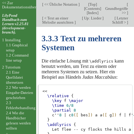
<< Zur
[
<< Übliche Notation
]
[
Top
]
[
Dokumentationsübersicht
[
Contents
]
Grundbegriffe
[
Index
]
>>
]
LilyPond
[
< Text an einer
[
Up: Lieder
]
[
Letzter
Handbuch zum
Melodie ausrichten
]
Schliff >
]
Lernen v2.25.81
(development-
branch).
3.3.3 Text zu mehreren
1 Installing
1.1 Graphical
Systemen
setup
1.2 Command
line setup
Die einfache Lösung mit
kann
\addlyrics
benutzt werden, um Text zu einem oder
2 Tutorium
mehreren Systemen zu setzen. Hier ein
2.1 Eine
Beispiel aus Händels
Judas Maccabäus
:
Quelldatei
übersetzen
2.2 Wie werden
<<
Eingabe-Dateien
\relative
{
geschrieben
\key
f
\major
2.3
\time
6/8
Fehlerbehandlung
\partial
8
2.4 Wie die
c''
8
|
c
8
([
bes
])
a
a
([
g
])
f
|
f'
Handbücher
}
gelesen werden
\addlyrics
{
sollten
Let
flee
--
cy
flocks
the
hills
a