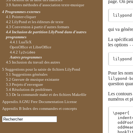
page. On peut
3.9 Autres méthodes d’association texte-musique
4 Programmes externes
4.1 Pointer-cliquer
4.2 LilyPond et les éditeurs de texte
4.3 Conversion à partir d’autres formats
qui va génér
4.4 Inclusion de partition LilyPond dans d’autres
programmes
La spécifica
4.4.1 LuaTeX
les options
-
OpenOffice et LibreOffice
4.4.2
ly2video
Autres programmes
4.5 Inclusion du travail des autres
5 Suggestions pour la saisie de fichiers LilyPond
Pour les nom
5.1 Suggestions générales
lilypond-b
5.2 Gravure de musique existante
question quan
5.3 Projets d’envergure
5.4 Résolution de problèmes
Les contours 
5.5 De la commande make et des fichiers Makefile
numéros et pi
Appendix A GNU Free Documentation License
Appendix B Index des commandes et concepts
\paper{

  indent=
  oddFoo
  oddHea
  bookTi