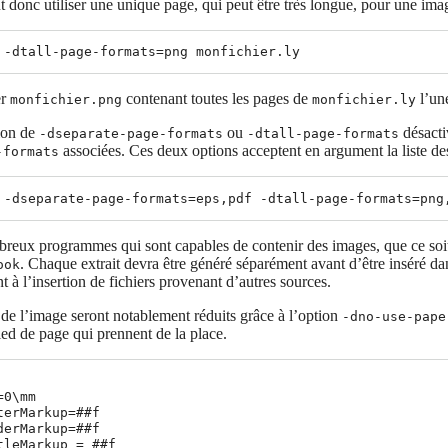
 donc utiliser une unique page, qui peut être très longue, pour une image
er
contenant toutes les pages de
l’une
monfichier.png
monfichier.ly
tion de
ou
désacti
-dseparate-page-formats
-dtall-page-formats
associées. Ces deux options acceptent en argument la liste de
-formats
breux programmes qui sont capables de contenir des images, que ce soi
. Chaque extrait devra être généré séparément avant d’être inséré d
ook
t à l’insertion de fichiers provenant d’autres sources.
de l’image seront notablement réduits grâce à l’option
-dno-use-pape
ed de page qui prennent de la place.
0\mm

terMarkup=##f

derMarkup=##f

tleMarkup = ##f
