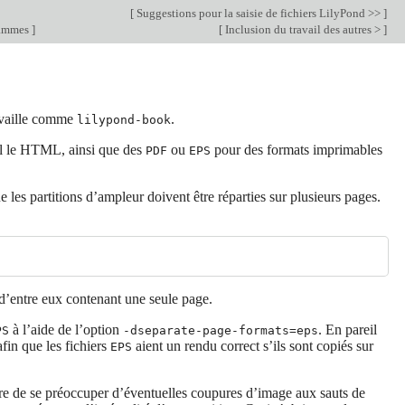
[
Suggestions pour la saisie de fichiers LilyPond >>
]
grammes
]
[
Inclusion du travail des autres >
]
vaille comme
.
lilypond-book
el le HTML, ainsi que des
ou
pour des formats imprimables
PDF
EPS
es partitions d’ampleur doivent être réparties sur plusieurs pages.
 d’entre eux contenant une seule page.
à l’aide de l’option
. En pareil
PS
-dseparate-page-formats=eps
fin que les fichiers
aient un rendu correct s’ils sont copiés sur
EPS
re de se préoccuper d’éventuelles coupures d’image aux sauts de