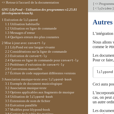
<< Retour à l'accueil de la documentation
[
<< Programme
[
<
]
ly2video
GNU LilyPond – Utilisation des programmes v2.25.81
(development-branch).
1 Exécution de
lilypond
Autres
1.1 Utilisation habituelle
1.2 Utilisation en ligne de commande
1.3 Messages d’erreur
L’intégration
1.4 Quelques erreurs des plus courantes
Nous allons 
2 Mise à jour avec
convert-ly
comme le
PD
2.1 LilyPond est une langue vivante
2.2 Considérations sur la ligne de commande
Les documents
2.3 Exécution de
convert-ly
Pour ce faire
2.4 Options en ligne de commande pour
convert-ly
2.5 Problèmes d’exécution de
convert-ly
2.6 Conversions manuelles
2.7 Écriture de code supportant différentes versions
3 Association musique-texte avec
lilypond-book
3.1 Exemple de document musicologique
Ceci aura pou
3.2 Association musique-texte
3.3 Options applicables aux fragments de musique
L’incorporati
3.4 Utilisation de
cas, on peut 
lilypond-book
3.5 Extensions de nom de fichier
un autre ordi
3.6 Exécution parallèle
3.7 Modèles pour lilypond-book
Les documents
3.8 Gestion de la table des matières