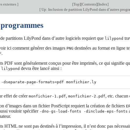
s externes
]
[
Top
][
Contents
][
Index
]
[
Up: Inclusion de partition LilyPond dans d’autres pro
 programmes
 de partitions LilyPond dans d’autre logiciels requiert que
tra
lilypond
voir ici comment générer des images
destinées au format en ligne t
PNG
.
F
 PDF sont généralement conçus pour être imprimés, ce qui signifie que l
,
devra être lancé ainsi :
lilypond
r effet de créer
,
, etc. chacun
monfichier-1.pdf
monfichier-2.pdf
on d’images dans un fichier PostScript requiert la création de fichiers
E
aussi vouloir spécifier
a
-dno-gs-load-fonts -dinclude-eps-fonts
nateur.
 HTML ne sont pas destinés à l’impression, il n’est donc pas nécessai