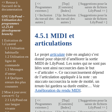
<< Retour à
[
<<
[
Top
]
[
Suggestions pour la
l'accueil de la
Programmes
[
Contents
]
saisie de fichiers
documentation
externes
]
[
Index
]
LilyPond >>
]
[
< Inclusion
[
Up: Inclusion
[
Suggestions pour la
GNU LilyPond –
du travail des
du travail des
saisie de fichiers
Utilisation des
autres
]
autres
]
LilyPond >
]
programmes
v2.25.81
(development-
branch).
4.5.1 MIDI et
1 Exécution de
articulations
lilypond
1.1 Utilisation
habituelle
Le projet
articulate
(site en anglais) s’est
1.2 Utilisation en
donné pour objectif d’améliorer la sortie
ligne de
MIDI de LilyPond. Les notes qui ne sont pas
commande
liées sont ainsi raccourcies dans le but
1.3 Messages
« d’articuler ». Ce raccourcissement dépend
d’erreur
de l’articulation appliquée à la note : un
1.4 Quelques
staccato
raccourcira la note de moitié, un
erreurs des plus
tenuto
lui gardera sa durée entière… Voir
courantes
Amélioration du rendu MIDI
.
2 Mise à jour avec
convert-ly
2.1 LilyPond est
[
<<
[
Top
]
[
Suggestions pour la
Programmes
[
Contents
]
saisie de fichiers
une langue
externes
]
[
Index
]
LilyPond >>
]
vivante
[
< Inclusion
[
Up: Inclusion
[
Suggestions pour la