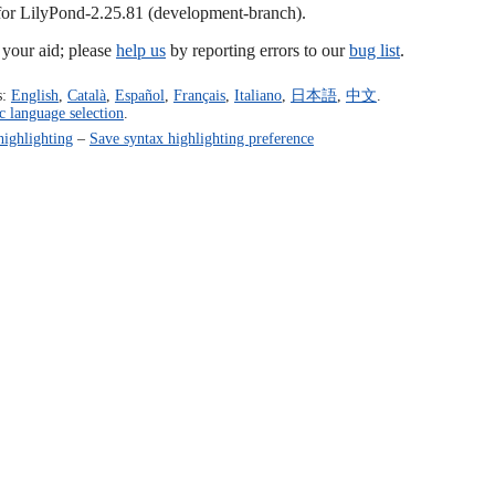
 for LilyPond-2.25.81 (development-branch).
our aid; please
help us
by reporting errors to our
bug list
.
s:
English
,
Català
,
Español
,
Français
,
Italiano
,
日本語
,
中文
.
c language selection
.
highlighting
–
Save syntax highlighting preference