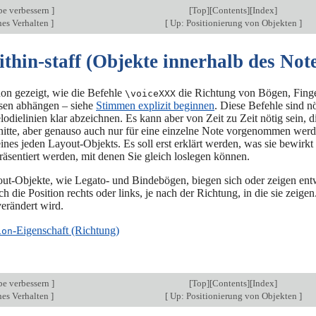
be verbessern
]
[
Top
][
Contents
][
Index
]
es Verhalten
]
[
Up: Positionierung von Objekten
]
ithin-staff (Objekte innerhalb des Not
on gezeigt, wie die Befehle
die Richtung von Bögen, Finger
\voiceXXX
sen abhängen – siehe
Stimmen explizit beginnen
. Diese Befehle sind n
odielinien klar abzeichnen. Es kann aber von Zeit zu Zeit nötig sein, 
itte, aber genauso auch nur für eine einzelne Note vorgenommen werden
ines jeden Layout-Objekts. Es soll erst erklärt werden, was sie bewirkt
räsentiert werden, mit denen Sie gleich loslegen können.
t-Objekte, wie Legato- und Bindebögen, biegen sich oder zeigen ent
h die Position rechts oder links, je nach der Richtung, in die sie zeig
erändert wird.
-Eigenschaft (Richtung)
ion
be verbessern
]
[
Top
][
Contents
][
Index
]
es Verhalten
]
[
Up: Positionierung von Objekten
]