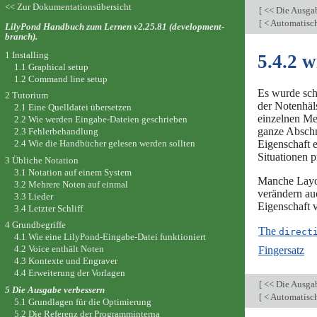
<< Zur Dokumentationsübersicht
[
<< Die Ausga
[
< Automatisch
LilyPond Handbuch zum Lernen v2.25.81 (development-
branch).
1 Installing
5.4.2 w
1.1 Graphical setup
1.2 Command line setup
Es wurde sch
2 Tutorium
der Notenhäl
2.1 Eine Quelldatei übersetzen
einzelnen Mel
2.2 Wie werden Eingabe-Dateien geschrieben
ganze Abschn
2.3 Fehlerbehandlung
Eigenschaft e
2.4 Wie die Handbücher gelesen werden sollten
Situationen p
3 Übliche Notation
3.1 Notation auf einem System
Manche Layou
3.2 Mehrere Noten auf einmal
verändern auc
3.3 Lieder
Eigenschaft v
3.4 Letzter Schliff
4 Grundbegriffe
The
direct
4.1 Wie eine LilyPond-Eingabe-Datei funktioniert
4.2 Voice enthält Noten
Fingersatz
4.3 Kontexte und Engraver
4.4 Erweiterung der Vorlagen
[
<< Die Ausga
5 Die Ausgabe verbessern
[
< Automatisch
5.1 Grundlagen für die Optimierung
5.2 Die Referenz der Programminterna