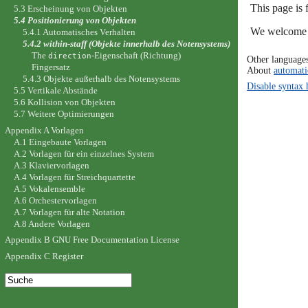
This page is
5.3 Erscheinung von Objekten
5.4 Positionierung von Objekten
We welcome y
5.4.1 Automatisches Verhalten
5.4.2 within-staff (Objekte innerhalb des Notensystems)
The
-Eigenschaft (Richtung)
direction
Other language
Fingersatz
About
automati
5.4.3 Objekte außerhalb des Notensystems
Disable syntax 
5.5 Vertikale Abstände
5.6 Kollision von Objekten
5.7 Weitere Optimierungen
Appendix A Vorlagen
A.1 Eingebaute Vorlagen
A.2 Vorlagen für ein einzelnes System
A.3 Klaviervorlagen
A.4 Vorlagen für Streichquartette
A.5 Vokalensemble
A.6 Orchestervorlagen
A.7 Vorlagen für alte Notation
A.8 Andere Vorlagen
Appendix B GNU Free Documentation License
Appendix C Register