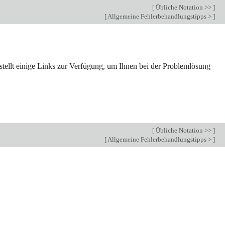
[
Übliche Notation >>
]
[
Allgemeine Fehlerbehandlungstipps >
]
 stellt einige Links zur Verfügung, um Ihnen bei der Problemlösung
[
Übliche Notation >>
]
[
Allgemeine Fehlerbehandlungstipps >
]