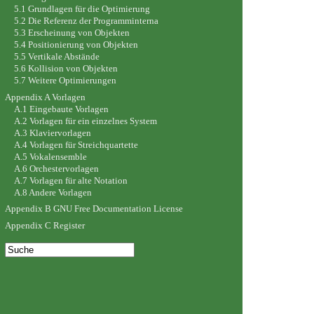
5.1 Grundlagen für die Optimierung
5.2 Die Referenz der Programminterna
5.3 Erscheinung von Objekten
5.4 Positionierung von Objekten
5.5 Vertikale Abstände
5.6 Kollision von Objekten
5.7 Weitere Optimierungen
Appendix A Vorlagen
A.1 Eingebaute Vorlagen
A.2 Vorlagen für ein einzelnes System
A.3 Klaviervorlagen
A.4 Vorlagen für Streichquartette
A.5 Vokalensemble
A.6 Orchestervorlagen
A.7 Vorlagen für alte Notation
A.8 Andere Vorlagen
Appendix B GNU Free Documentation License
Appendix C Register