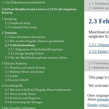
<< Zur Dokumentationsübersicht
[
<< Tutorium
]
[
< Arbeiten an
LilyPond Handbuch zum Lernen v2.25.81 (development-
branch).
1 Installing
2.3 Fe
1.1 Graphical setup
1.2 Command line setup
Manchmal erst
2 Tutorium
möglicher Sc
2.1 Eine Quelldatei übersetzen
2.2 Wie werden Eingabe-Dateien geschrieben
2.3.1 Allgem
2.3 Fehlerbehandlung
2.3.1 Allgemeine Fehlerbehandlungstipps
2.3.2 Einige 
2.3.2 Einige häufige Fehler
2.4 Wie die Handbücher gelesen werden sollten
[
<< Tutorium
]
3 Übliche Notation
3.1 Notation auf einem System
[
< Arbeiten an
3.2 Mehrere Noten auf einmal
3.3 Lieder
This page is
3.4 Letzter Schliff
We welcome y
4 Grundbegriffe
4.1 Wie eine LilyPond-Eingabe-Datei funktioniert
4.2 Voice enthält Noten
Other language
4.3 Kontexte und Engraver
About
automati
4.4 Erweiterung der Vorlagen
Disable syntax 
5 Die Ausgabe verbessern