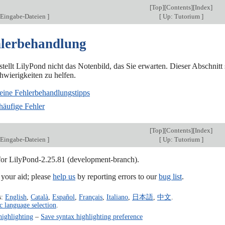
[
Top
][
Contents
][
Index
]
 Eingabe-Dateien
]
[
Up: Tutorium
]
hlerbehandlung
ellt LilyPond nicht das Notenbild, das Sie erwarten. Dieser Abschnitt
hwierigkeiten zu helfen.
eine Fehlerbehandlungstipps
häufige Fehler
[
Top
][
Contents
][
Index
]
 Eingabe-Dateien
]
[
Up: Tutorium
]
 for LilyPond-2.25.81 (development-branch).
our aid; please
help us
by reporting errors to our
bug list
.
s:
English
,
Català
,
Español
,
Français
,
Italiano
,
日本語
,
中文
.
c language selection
.
highlighting
–
Save syntax highlighting preference