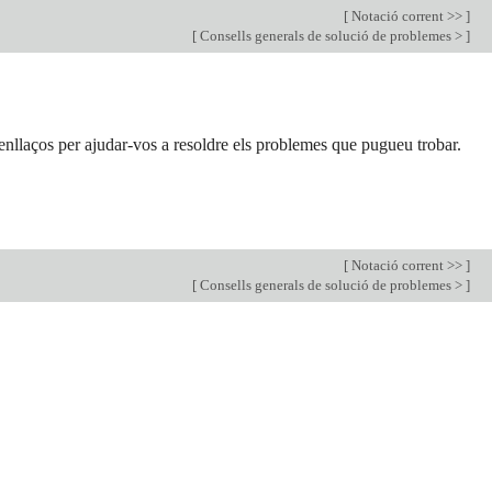
[
Notació corrent >>
]
[
Consells generals de solució de problemes >
]
enllaços per ajudar-vos a resoldre els problemes que pugueu trobar.
[
Notació corrent >>
]
[
Consells generals de solució de problemes >
]