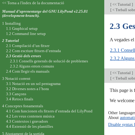
<< Torna a l'índex de la documentació
[
<< Tutorial
]
[
< Treball sobr
Manual d’aprenentatge del GNU LilyPond v2.25.81
(development-branch).
1 Installing
2.3 Ges
1.1 Graphical setup
1.2 Command line setup
A vegades el 
2 Tutorial
2.1 Compilació d’un fitxer
2.3.1 Consel
2.2 Com escriure fitxers d’entrada
2.3 Gestió dels errors
2.3.2 Alguns
2.3.1 Consells generals de solució de problemes
2.3.2 Alguns errors comuns
2.4 Com llegir els manuals
[
<< Tutorial
]
[
< Treball sobr
3 Notació corrent
3.1 Notació en un sol pentagrama
3.2 Diverses notes a l’hora
This page is
3.3 Cançons
3.4 Retocs finals
We welcome y
4 Conceptes fonamentals
4.1 Com funcionen els fitxers d’entrada del LilyPond
Other language
4.2 Les veus contenen música
About
automati
4.3 Contextos i gravadors
Disable syntax 
4.4 Extensió de les plantilles
5 Ajustament de la sortida