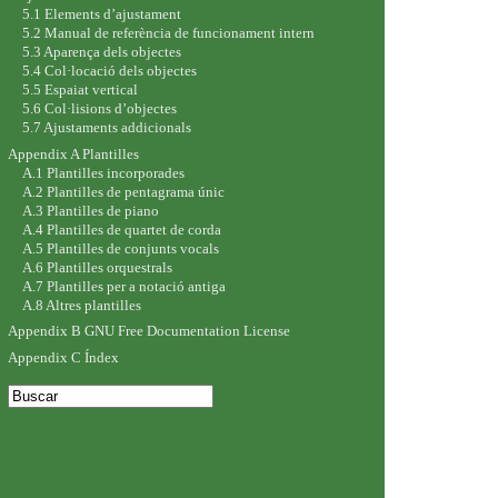
5.1 Elements d’ajustament
5.2 Manual de referència de funcionament intern
5.3 Aparença dels objectes
5.4 Col·locació dels objectes
5.5 Espaiat vertical
5.6 Col·lisions d’objectes
5.7 Ajustaments addicionals
Appendix A Plantilles
A.1 Plantilles incorporades
A.2 Plantilles de pentagrama únic
A.3 Plantilles de piano
A.4 Plantilles de quartet de corda
A.5 Plantilles de conjunts vocals
A.6 Plantilles orquestrals
A.7 Plantilles per a notació antiga
A.8 Altres plantilles
Appendix B GNU Free Documentation License
Appendix C Índex