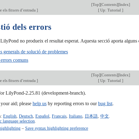
[
Top
][
Contents
][
Index
]
e els fitxers d’entrada
]
[
Up: Tutorial
]
tió dels errors
LilyPond no produeix el resultat esperat. Aquesta secció aporta alguns 
ls generals de solució de problemes
 errors comuns
[
Top
][
Contents
][
Index
]
e els fitxers d’entrada
]
[
Up: Tutorial
]
 for LilyPond-2.25.81 (development-branch).
our aid; please
help us
by reporting errors to our
bug list
.
s:
English
,
Deutsch
,
Español
,
Français
,
Italiano
,
日本語
,
中文
.
c language selection
.
highlighting
–
Save syntax highlighting preference