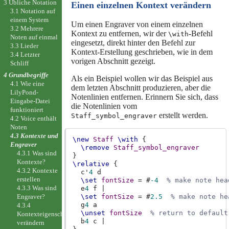
3 Übliche Notation
Einen einzelnen Kontext verändern
3.1 Notation auf
einem System
Um einen Engraver von einem einzelnen
3.2 Mehrere
Kontext zu entfernen, wir der
-Befehl
\with
Noten auf einmal
eingesetzt, direkt hinter den Befehl zur
3.3 Lieder
Kontext-Erstellung geschrieben, wie in dem
3.4 Letzter
vorigen Abschnitt gezeigt.
Schliff
4 Grundbegriffe
Als ein Beispiel wollen wir das Beispiel aus
4.1 Wie eine
dem letzten Abschnitt produzieren, aber die
LilyPond-
Notenlinien entfernen. Erinnern Sie sich, dass
Eingabe-Datei
die Notenlinien vom
funktioniert
erstellt werden.
Staff_symbol_engraver
4.2 Voice enthält
Noten
4.3 Kontexte und
\new
Staff
\with
{
Engraver
\remove
Staff_symbol_engraver
4.3.1 Was sind
}
Kontexte?
\relative
{
4.3.2 Kontexte
c'
4
d
erstellen
\set
fontSize
=
#
-4
% make note hea
4.3.3 Was sind
e
4
f
|
Engraver?
\set
fontSize
=
#
2.5
% make note he
g
4
a
4.3.4
\unset
fontSize
% return to default
Kontexteigenschaften
b
4
c
|
verändern