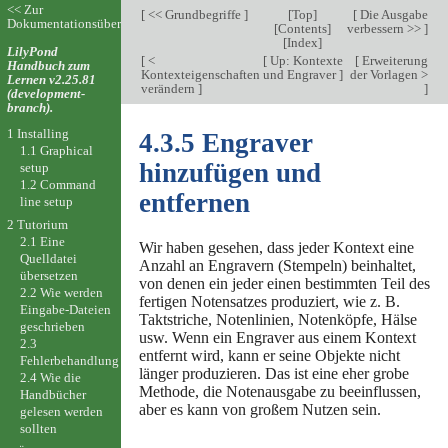
<< Zur
[
<< Grundbegriffe
]
[
Top
]
[
Die Ausgabe
Dokumentationsübersicht
[
Contents
]
verbessern >>
]
[
Index
]
LilyPond
[
<
[
Up: Kontexte
[
Erweiterung
Handbuch zum
Kontexteigenschaften
und Engraver
]
der Vorlagen >
Lernen v2.25.81
verändern
]
]
(development-
branch).
1 Installing
4.3.5 Engraver
1.1 Graphical
hinzufügen und
setup
1.2 Command
entfernen
line setup
2 Tutorium
2.1 Eine
Wir haben gesehen, dass jeder Kontext eine
Quelldatei
Anzahl an Engravern (Stempeln) beinhaltet,
übersetzen
von denen ein jeder einen bestimmten Teil des
2.2 Wie werden
fertigen Notensatzes produziert, wie z. B.
Eingabe-Dateien
Taktstriche, Notenlinien, Notenköpfe, Hälse
geschrieben
usw. Wenn ein Engraver aus einem Kontext
2.3
entfernt wird, kann er seine Objekte nicht
Fehlerbehandlung
länger produzieren. Das ist eine eher grobe
2.4 Wie die
Methode, die Notenausgabe zu beeinflussen,
Handbücher
aber es kann von großem Nutzen sein.
gelesen werden
sollten