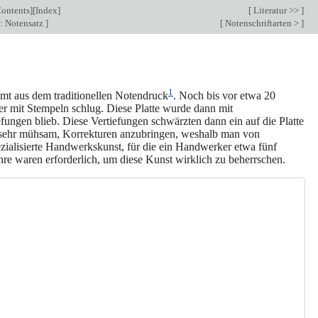
ontents
][
Index
]
[
Literatur >>
]
: Notensatz
]
[
Notenschriftarten >
]
1
mmt aus dem traditionellen Notendruck
. Noch bis vor etwa 20
der mit Stempeln schlug. Diese Platte wurde dann mit
fungen blieb. Diese Vertiefungen schwärzten dann ein auf die Platte
m sehr mühsam, Korrekturen anzubringen, weshalb man von
ezialisierte Handwerkskunst, für die ein Handwerker etwa fünf
ahre waren erforderlich, um diese Kunst wirklich zu beherrschen.