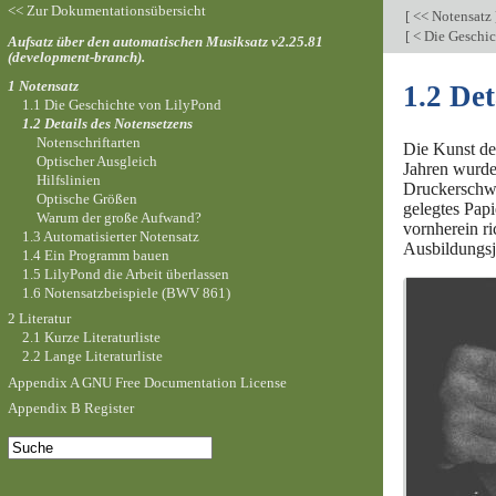
<< Zur Dokumentationsübersicht
[
<< Notensatz
[
< Die Geschi
Aufsatz über den automatischen Musiksatz v2.25.81
(development-branch).
1 Notensatz
1.2 Det
1.1 Die Geschichte von LilyPond
1.2 Details des Notensetzens
Notenschriftarten
Die Kunst de
Optischer Ausgleich
Jahren wurden
Hilfslinien
Druckerschwär
Optische Größen
gelegtes Pap
Warum der große Aufwand?
vornherein r
1.3 Automatisierter Notensatz
Ausbildungsja
1.4 Ein Programm bauen
1.5 LilyPond die Arbeit überlassen
1.6 Notensatzbeispiele (BWV 861)
2 Literatur
2.1 Kurze Literaturliste
2.2 Lange Literaturliste
Appendix A GNU Free Documentation License
Appendix B Register