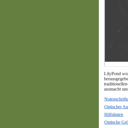
LilyPond wurd
herausgegebe
traditionell
ausmacht und
Notenschrift
Optischer Au
Hilfslinien
Optische Gr