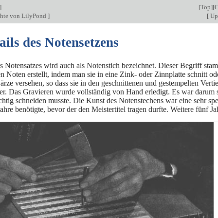
]
[
Top
][
C
chte von LilyPond
]
[
Up
ails des Notensetzens
s Notensatzes wird auch als Notenstich bezeichnet. Dieser Begriff sta
 Noten erstellt, indem man sie in eine Zink- oder Zinnplatte schnitt o
ze versehen, so dass sie in den geschnittenen und gestempelten Vertie
ier. Das Gravieren wurde vollständig von Hand erledigt. Es war daru
ichtig schneiden musste. Die Kunst des Notenstechens war eine sehr sp
hre benötigte, bevor der den Meistertitel tragen durfte. Weitere fünf J