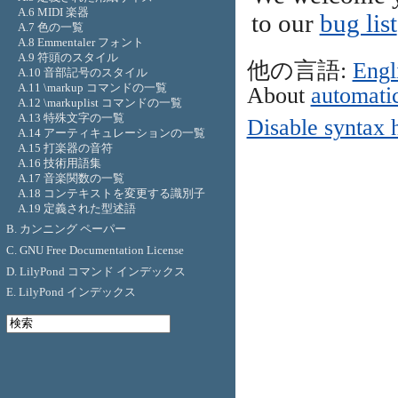
A.6 MIDI 楽器
to our
bug list
A.7 色の一覧
A.8 Emmentaler フォント
A.9 符頭のスタイル
他の言語:
Engl
A.10 音部記号のスタイル
A.11 \markup コマンドの一覧
About
automatic
A.12 \markuplist コマンドの一覧
A.13 特殊文字の一覧
Disable syntax 
A.14 アーティキュレーションの一覧
A.15 打楽器の音符
A.16 技術用語集
A.17 音楽関数の一覧
A.18 コンテキストを変更する識別子
A.19 定義された型述語
B. カンニング ペーパー
C. GNU Free Documentation License
D. LilyPond コマンド インデックス
E. LilyPond インデックス