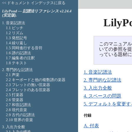
<< ドキュメント インデックスに戻る
LilyPond — 記譜法リファレンス v2.24.4
(安定版).
Lil
1. 音楽記譜法
1.1 ピッチ
1.2 リズム
1.3 発想記号
1.4 繰り返し
このマニュアルは 
1.5 同時進行する音符
いての参照を
1.6 譜の記譜法
っている題材
1.7 編集者の注釈
1.8 テキスト
2. 専門的な記譜法
1. 音楽記譜法
2.1 声楽
2.2 キーボードと他の複数譜の楽器
2. 専門的な記譜法
2.3 フレットの無い弦楽器
3. 入出力全般
2.4 フレットのある弦楽器
2.5 打楽器
4. スペースの問題
2.6 管楽器
5. デフォルトを変更す
2.7 和音記譜法
2.8 現代音楽
2.9 古代の記譜法
付録

2.10 世界の音楽
A. 付表
3. 入出力全般
3.1 入力の構造