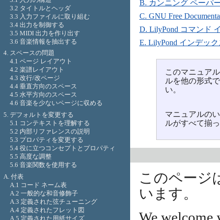
B. カンニング ペーパ
3.2 タイトルとヘッダ
C. GNU Free Documentat
3.3 入力ファイルに取り組む
3.4 出力を制御する
D. LilyPond コマン
3.5 MIDI 出力を作り出す
3.6 音楽情報を抽出する
E. LilyPond インデッ
4. スペースの問題
4.1 ページ レイアウト
4.2 楽譜レイアウト
このマニュア
4.3 改行/改ページ
ルを他の形式
4.4 垂直方向のスペース
い。
4.5 水平方向のスペース
4.6 音楽を少ないページに収める
マニュアルの
5. デフォルトを変更する
ルがすべて揃
5.1 コンテキストを理解する
5.2 内部リファレンスの説明
5.3 プロパティを変更する
5.4 役に立つコンセプトとプロパティ
5.5 高度な調整
5.6 音楽関数を使用する
このページは L
A. 付表
A.1 コード ネーム表
います。
A.2 一般的な和音修飾子
A.3 定義された弦チューニング
A.4 定義されたフレット図
We welcome y
A.5 定義された用紙サイズ