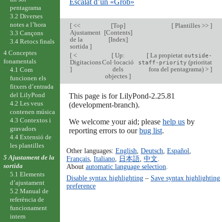
Escalat d’un «Grob»
pentagrama
3.2 Diverses
notes a l’hora
[
<<
[
Top
]
[
Plantilles >>
]
Ajustament
[
Contents
]
3.3 Cançons
de la
[
Index
]
3.4 Retocs finals
sortida
]
4 Conceptes
[
<
[
Up:
[
La propietat
outside-
fonamentals
Digitacions
Col·locació
(prioritat
staff-priority
]
dels
fora del pentagrama) >
]
4.1 Com
objectes
]
funcionen els
fitxers d’entrada
del LilyPond
This page is for LilyPond-2.25.81
4.2 Les veus
(development-branch).
contenen música
4.3 Contextos i
We welcome your aid; please
help us
by
gravadors
reporting errors to our
bug list
.
4.4 Extensió de
les plantilles
Other languages:
English
,
Deutsch
,
Español
,
5 Ajustament de la
Français
,
Italiano
,
日本語
,
中文
.
sortida
About
automatic language selection
.
5.1 Elements
Disable syntax highlighting
–
Save syntax highlighting
d’ajustament
preference
5.2 Manual de
referència de
funcionament
intern