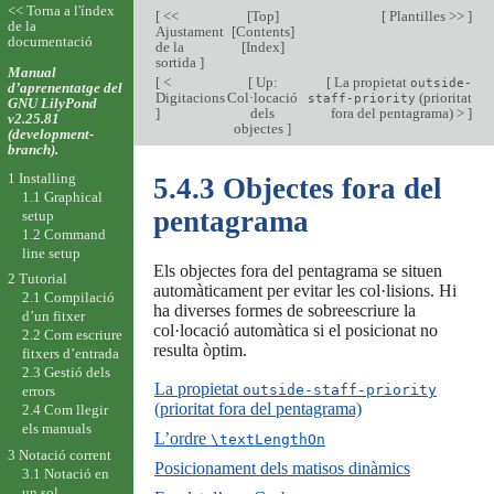
<< Torna a l'índex
[
<<
[
Top
]
[
Plantilles >>
]
de la
Ajustament
[
Contents
]
documentació
de la
[
Index
]
sortida
]
Manual
[
<
[
Up:
[
La propietat
outside-
d’aprenentatge del
Digitacions
Col·locació
(prioritat
staff-priority
GNU LilyPond
]
dels
fora del pentagrama) >
]
v2.25.81
objectes
]
(development-
branch).
1 Installing
5.4.3 Objectes fora del
1.1 Graphical
pentagrama
setup
1.2 Command
line setup
Els objectes fora del pentagrama se situen
2 Tutorial
automàticament per evitar les col·lisions. Hi
2.1 Compilació
ha diverses formes de sobreescriure la
d’un fitxer
col·locació automàtica si el posicionat no
2.2 Com escriure
resulta òptim.
fitxers d’entrada
2.3 Gestió dels
La propietat
outside-staff-priority
errors
(prioritat fora del pentagrama)
2.4 Com llegir
els manuals
L’ordre
\textLengthOn
3 Notació corrent
Posicionament dels matisos dinàmics
3.1 Notació en
un sol