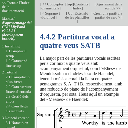
<< Torna a l'índex
[
<< Conceptes
[
Top
][
Contents
]
[
Ajustament de la
de la
fonamentals
]
[
Index
]
sortida >>
]
documentació
[
< Soprano i
[
Up: Extensió
[
Crear una partitura
violoncel
]
de les plantilles
partint de zero >
]
Manual
]
d’aprenentatge del
GNU LilyPond
v2.25.81
(development-
4.4.2 Partitura vocal a
branch).
quatre veus SATB
1 Installing
1.1 Graphical
setup
La major part de les partitures vocals escrites
1.2 Command
per a cor mixt a quatre veus amb
line setup
acompanyament orquestral, com l’«Elies» de
2 Tutorial
Mendelssohn o el «Messies» de Haendel,
2.1 Compilació
tenen la música coral i la lletra en quatre
d’un fitxer
pentagrames S, A, T i B, respectivament, amb
2.2 Com escriure
una reducció de piano de l’acompanyament
fitxers d’entrada
d’orquestra, per sota. Heus aquí un exemple
2.3 Gestió dels
del «Messies» de Haendel:
errors
2.4 Com llegir
els manuals
3 Notació corrent
3.1 Notació en
un sol