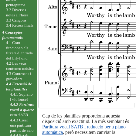
pentagrama
3.2 Diverses
notes a l’hora
3.3 Cançons
3.4 Retocs finals
4 Conceptes
fonamentals
4.1 Com
funcionen els
fitxers d’entrada
del LilyPond
4.2 Les veus
contenen música
4.3 Contextos i
gravadors
4.4 Extensió de
les plantilles
4.4.1 Soprano
i violoncel
4.4.2 Partitura
vocal a quatre
veus SATB
Cap de les plantilles proporciona aquesta
4.4.3 Crear
disposició amb exactitud. La més semblant és
una partitura
Partitura vocal SATB i reducció per a piano
partint de zero
automàtica
, però necessitem canviar la
4.4.4 Estalvi