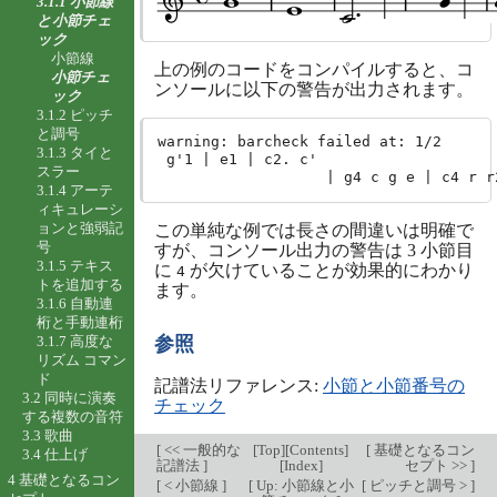
3.1.1 小節線
と小節チェ
ック
小節線
上の例のコードをコンパイルすると、コ
小節チェ
ンソールに以下の警告が出力されます。
ック
3.1.2 ピッチ
と調号
warning: barcheck failed at: 1/2

3.1.3 タイと
 g'1 | e1 | c2. c'

スラー
3.1.4 アーテ
ィキュレーシ
ョンと強弱記
この単純な例では長さの間違いは明確で
号
すが、コンソール出力の警告は 3 小節目
3.1.5 テキス
に
が欠けていることが効果的にわかり
4
トを追加する
ます。
3.1.6 自動連
桁と手動連桁
3.1.7 高度な
参照
リズム コマン
ド
記譜法リファレンス:
小節と小節番号の
3.2 同時に演奏
チェック
する複数の音符
3.3 歌曲
[
<< 一般的な
[
Top
][
Contents
]
[
基礎となるコン
3.4 仕上げ
記譜法
]
[
Index
]
セプト >>
]
4 基礎となるコン
[
< 小節線
]
[
Up: 小節線と小
[
ピッチと調号 >
]