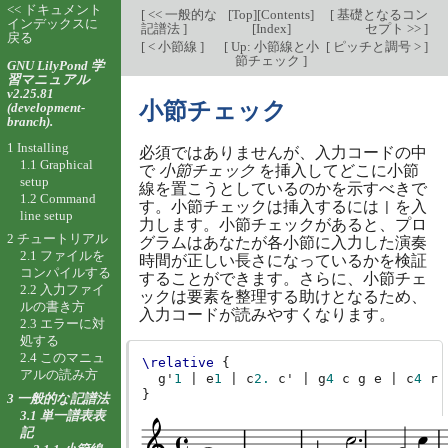
<< ドキュメント
[
<< 一般的な
[
Top
][
Contents
]
[
基礎となるコン
インデックスに
記譜法
]
[
Index
]
セプト >>
]
戻る
[
< 小節線
]
[
Up: 小節線と小
[
ピッチと調号 >
]
節チェック
]
GNU LilyPond 学
習マニュアル
v2.25.81
小節チェック
(development-
branch).
1 Installing
必須ではありませんが、入力コードの中
1.1 Graphical
で
小節チェック
を挿入してどこに小節
setup
線を置こうとしているのかを示すべきで
1.2 Command
す。小節チェックは挿入するには
を入
|
line setup
力します。小節チェックがあると、プロ
2 チュートリアル
グラムはあなたが各小節に入力した演奏
2.1 ファイルを
時間が正しい長さになっているかを検証
コンパイルする
することができます。さらに、小節チェ
2.2 入力ファイ
ックは要素を整理する助けとなるため、
ルの書き方
入力コードが読みやすくなります。
2.3 エラーに対
処する
2.4 このマニュ
\relative
{
アルの読み方
g'
1
|
e
1
|
c
2.
c'
|
g
4
c
g
e
|
c
4
r
}
3 一般的な記譜法
3.1 単一譜表表
記