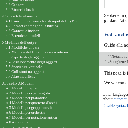
3.3 Canzoni
3.4 Ritocchi finali
Sebbene in qu
4 Concetti fondamentali
guidare l’atte
4.1 Come funzionano i file di input di LilyPond
4.2 Le voci contengono la musica
4.3 Contesti e incisori
Vedi anche
4.4 Estendere i modelli
5 Modifica dell’output
Guida alla n
5.1 Modifiche di base
5.2 Manuale del Funzionamento interno
[
<< Notazione
5.3 Aspetto degli oggetti
[
< Stanghette
]
5.4 Posizionamento degli oggetti
5.5 Spaziatura verticale
5.6 Collisioni tra oggetti
This page is
5.7 Altre modifiche
We welcome y
Appendix A Modelli
A.1 Modelli integrati
A.2 Modelli per rigo singolo
Other language
A.3 Modelli per pianoforte
About
automati
A.4 Modelli per quartetto d’archi
Disable syntax 
A.5 Modelli per gruppi vocali
A.6 Modelli per orchestra
A.7 Modelli per notazione antica
A.8 Altri modelli