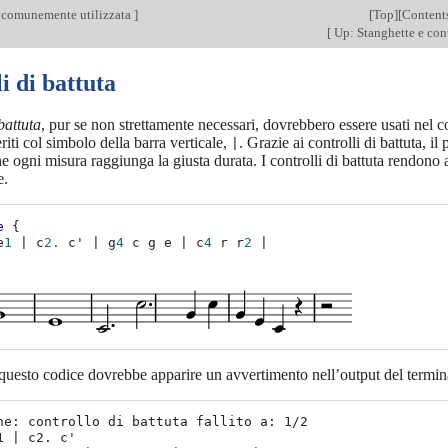
 comunemente utilizzata
]
[
Top
][
Content
[
Up: Stanghette e cont
i di battuta
 battuta
, pur se non strettamente necessari, dovrebbero essere usati nel c
iti col simbolo della barra verticale,
. Grazie ai controlli di battuta, i
|
he ogni misura raggiunga la giusta durata. I controlli di battuta rendono 
e.
e
{
e
1
|
c
2.
c'
|
g
4
c
g
e
|
c
4
r
r
2
|
uesto codice dovrebbe apparire un avvertimento nell’output del termin
ne: controllo di battuta fallito a: 1/2

1 | c2. c'
