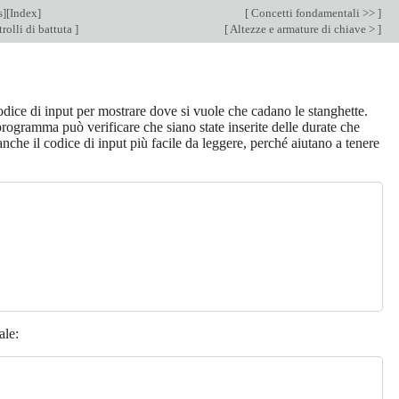
s
][
Index
]
[
Concetti fondamentali >>
]
rolli di battuta
]
[
Altezze e armature di chiave >
]
odice di input per mostrare dove si vuole che cadano le stanghette.
l programma può verificare che siano state inserite delle durate che
anche il codice di input più facile da leggere, perché aiutano a tenere
ale: