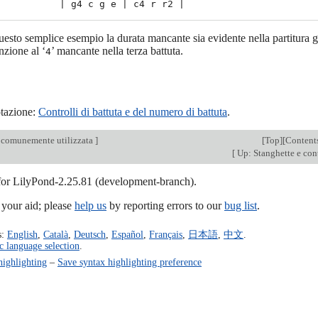
esto semplice esempio la durata mancante sia evidente nella partitura ge
nzione al ‘
’ mancante nella terza battuta.
4
otazione:
Controlli di battuta e del numero di battuta
.
 comunemente utilizzata
]
[
Top
][
Content
[
Up: Stanghette e cont
 for LilyPond-2.25.81 (development-branch).
our aid; please
help us
by reporting errors to our
bug list
.
s:
English
,
Català
,
Deutsch
,
Español
,
Français
,
日本語
,
中文
.
c language selection
.
highlighting
–
Save syntax highlighting preference