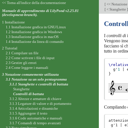
<< Torna all'indice della documentazione
[
<< Notazione
[
< Stanghette
]
Manuale di apprendimento di LilyPond v2.25.81
(development-branch).
1 Installazione
Controll
1.1 Installazione grafica in GNU/Linux
1.2 Installazione grafica in Windows
I
controlli di
1.3 Installazione grafica in macOS
Vengono inser
1.4 Installazione da linea di comando
facciano sì c
2 Tutorial
tutto in ordin
2.1 Compilare un file
2.2 Come scrivere i file di input
2.3 Gestire gli errori
\relativ
2.4 Come leggere i manuali
g'
1
|
}
3 Notazione comunemente utilizzata
3.1 Notazione su un solo pentagramma
3.1.1 Stanghette e controlli di battuta
Stanghette
Controlli di battuta
3.1.2 Altezze e armature di chiave
3.1.3 Legature di valore e di portamento
Compilando q
3.1.4 Articolazioni e dinamiche
3.1.5 Aggiungere il testo
3.1.6 Code automatiche e manuali
attenzio
3.1.7 Comandi di tempo avanzati
 g'1 | e
3.2 Note simultanee