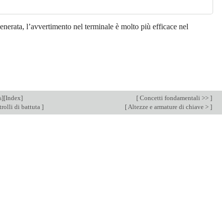
nerata, l’avvertimento nel terminale è molto più efficace nel
s
][
Index
]
[
Concetti fondamentali >>
]
rolli di battuta
]
[
Altezze e armature di chiave >
]