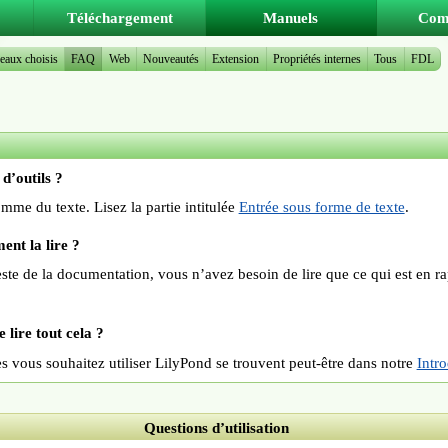
Téléchargement
Manuels
Com
aux choisis
FAQ
Web
Nouveautés
Extension
Propriétés internes
Tous
FDL
d’outils ?
me du texte. Lisez la partie intitulée
Entrée sous forme de texte
.
ent la lire ?
reste de la documentation, vous n’avez besoin de lire que ce qui est en 
 lire tout cela ?
es vous souhaitez utiliser LilyPond se trouvent peut-être dans notre
Intr
Questions d’utilisation