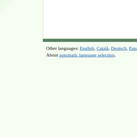
Other languages:
English
,
Català
,
Deutsch
,
Esp
About
automatic language selection
.