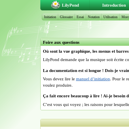
LilyPond
Introduction
Initiation
Glossaire
Essai
Notation
Utilisation
Morce
Foire aux questions
Où sont la vue graphique, les menus et barres 
LilyPond demande que la musique soit écrite com
La documentation est si longue ! Dois-je vraim
Vous devez lire le
manuel d’initiation
. Pour le 
voulez produire.
Ça fait encore beaucoup à lire ! Ai-je besoin de
C’est vous qui voyez ; les raisons pour lesquell