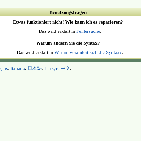
Benutzungsfragen
Etwas funktioniert nicht! Wie kann ich es reparieren?
Das wird erklärt in
Fehlersuche
.
Warum ändern Sie die Syntax?
Das wird erklärt in
Warum verändert sich die Syntax?
.
çais
,
Italiano
,
日本語
,
Türkçe
,
中文
.