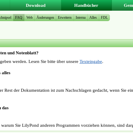
Download
Handbücher
Geme
chnipsel
FAQ
Web
Änderungen
Erweitern
Interna
Alles
FDL
ten und Notenblatt?
gegeben werden. Lesen Sie bitte über unsere
Texteingabe
.
 alles
er Rest der Dokumentation ist zum Nachschlagen gedacht, wenn Sie ein
h das
, warum Sie LilyPond anderen Programmen vorziehen können, sind darge