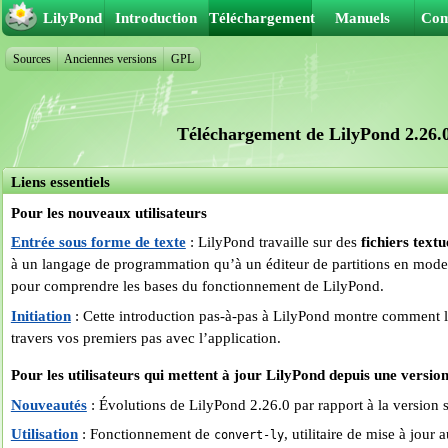
LilyPond
Introduction
Téléchargement
Manuels
Co
Sources
Anciennes versions
GPL
Téléchargement de LilyPond 2.26.
Liens essentiels
Pour les nouveaux utilisateurs
Entrée sous forme de texte
: LilyPond travaille sur des
fichiers textu
à un langage de programmation qu’à un éditeur de partitions en mode
pour comprendre les bases du fonctionnement de LilyPond.
Initiation
: Cette introduction pas-à-pas à LilyPond montre comment l’
travers vos premiers pas avec l’application.
Pour les utilisateurs qui mettent à jour LilyPond depuis une versio
Nouveautés
: Évolutions de LilyPond 2.26.0 par rapport à la version 
Utilisation
: Fonctionnement de
, utilitaire de mise à jour 
convert-ly