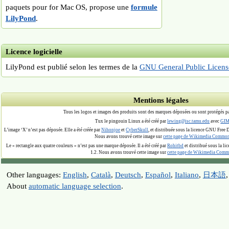
paquets pour for Mac OS, propose une
formule
LilyPond
.
Licence logicielle
LilyPond est publié selon les termes de la
GNU General Public Licens
Mentions légales
Tous les logos et images des produits sont des marques déposées ou sont protégés par
Tux le pingouin Linux a été créé par
lewing@isc.tamu.edu
avec
GIM
L’image ‘X’ n’est pas déposée. Elle a été créée par
Nihonjoe
et
CyberSkull
, et distribuée sous la licence GNU Free
Nous avons trouvé cette image sur
cette page de Wikimedia Commo
Le « rectangle aux quatre couleurs » n’est pas une marque déposée. Il a été créé par
Rohitbd
et distribué sous la l
1.2. Nous avons trouvé cette image sur
cette page de Wikimedia Com
Other languages:
English
,
Català
,
Deutsch
,
Español
,
Italiano
,
日本語
About
automatic language selection
.