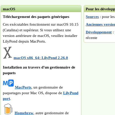
macOS
Pour les dévelop
Téléchargement des paquets génériques
Sources
: pour le
Ces exécutables fonctionnent sur macOS 10.15
Anciennes versio
(Catalina) et supérieur. Si vous utilisez une
Développement
: 
version antérieure de macOS, veuillez installer
récente
LilyPond depuis MacPorts.
macOS x86_64: LilyPond 2.26.0
Installation au travers d’un gestionnaire de
paquets
MacPorts
, un gestionnaire de
paquetages pour Mac OS, dispose de
LilyPond
port
.
Homebrew
, autre gestionnaire de