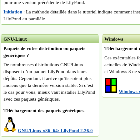
pour une version précédente de LilyPond.
Initiation
: La méthode détaillée dans le tutoriel indique comment inst
LilyPond en parallèle.
GNU/Linux
Windows
Paquets de votre distribution ou paquets
Téléchargement d
génériques ?
Ces exécutables fo
De nombreuses distributions GNU/Linux
actuelles de Win
disposent d’un paquet LilyPond dans leurs
et Windows 8 ne s
dépôts. Cependant, il arrive qu’ils soient plus
anciens que la dernière version stable. Si c’est
Windows x
le cas pour vous, mieux vaut installer LilyPond
avec ces paquets génériques.
Téléchargement des paquets génériques
GNU/Linux x86_64: LilyPond 2.26.0