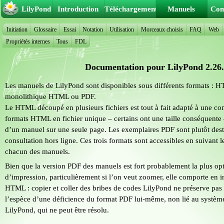
LilyPond
Introduction
Téléchargement
Manuels
Co
Initiation
Glossaire
Essai
Notation
Utilisation
Morceaux choisis
FAQ
Web
Propriétés internes
Tous
FDL
Documentation pour LilyPond 2.26
Les manuels de LilyPond sont disponibles sous différents formats : HT
monolithique HTML ou PDF.
Le HTML découpé en plusieurs fichiers est tout à fait adapté à une con
formats HTML en fichier unique – certains ont une taille conséquente –
d’un manuel sur une seule page. Les exemplaires PDF sont plutôt des
consultation hors ligne. Ces trois formats sont accessibles en suivant l
chacun des manuels.
Bien que la version PDF des manuels est fort probablement la plus opt
d’impression, particulièrement si l’on veut zoomer, elle comporte en 
HTML : copier et coller des bribes de codes LilyPond ne préserve pas l’
l’espèce d’une déficience du format PDF lui-même, non lié au systè
LilyPond, qui ne peut être résolu.