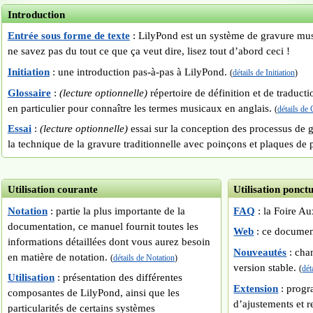
Introduction
Entrée sous forme de texte
: LilyPond est un système de gravure mu
ne savez pas du tout ce que ça veut dire, lisez tout d’abord ceci !
Initiation
: une introduction pas-à-pas à LilyPond.
(
détails de Initiation
)
Glossaire
:
(lecture optionnelle)
répertoire de définition et de traduct
en particulier pour connaître les termes musicaux en anglais.
(
détails de 
Essai
:
(lecture optionnelle)
essai sur la conception des processus de g
la technique de la gravure traditionnelle avec poinçons et plaques de
Utilisation courante
Utilisation ponctu
Notation
: partie la plus importante de la
FAQ
: la Foire A
documentation, ce manuel fournit toutes les
Web
: ce docume
informations détaillées dont vous aurez besoin
Nouveautés
: cha
en matière de notation.
(
détails de Notation
)
version stable.
(
dét
Utilisation
: présentation des différentes
Extension
: prog
composantes de LilyPond, ainsi que les
d’ajustements et 
particularités de certains systèmes