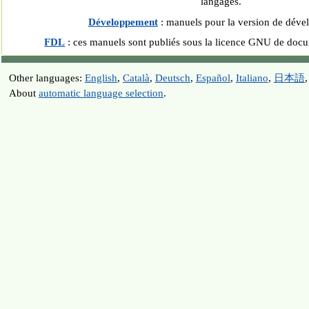
langages.
Développement
: manuels pour la version de déve
FDL
: ces manuels sont publiés sous la licence GNU de docu
Other languages:
English
,
Català
,
Deutsch
,
Español
,
Italiano
,
日本語
About
automatic language selection
.