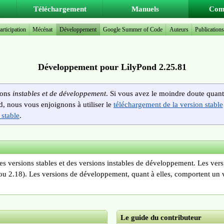
Téléchargement
Manuels
Com
articipation
Mécénat
Développement
Google Summer of Code
Auteurs
Publication
Développement pour LilyPond 2.25.81
sions
instables et de développement
. Si vous avez le moindre doute quant 
nd, nous vous enjoignons à utiliser le
téléchargement de la version stable
 stable
.
des versions stables et des versions instables de développement. Les ver
ou 2.18). Les versions de développement, quant à elles, comportent un 
Le guide du contributeur