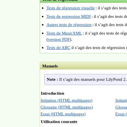
Tests de régression visuelle
: il s’agit des tes
Tests de regression MIDI
: il s’agit des tests
Autres tests de régression
: il s’agit des tests
Tests de MusicXML
: il s’agit des tests de r
(
version PDF
).
Tests de ABC
il s’agit des tests de régressio
Manuels
Note :
Il s’agit des manuels pour LilyPond 2.
Introduction
Initiation (HTML multipages)
Initia
Glossaire (HTML multipages)
Gloss
Essai (HTML multipages)
Essai
Utilisation courante