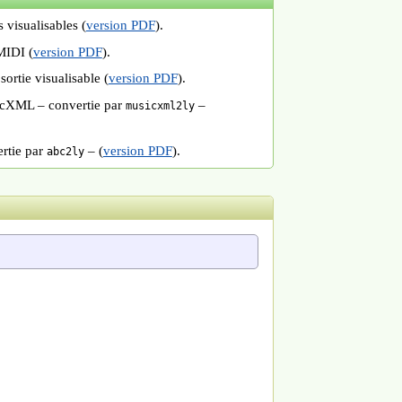
s visualisables (
version PDF
).
 MIDI (
version PDF
).
sortie visualisable (
version PDF
).
usicXML – convertie par
–
musicxml2ly
ertie par
– (
version PDF
).
abc2ly