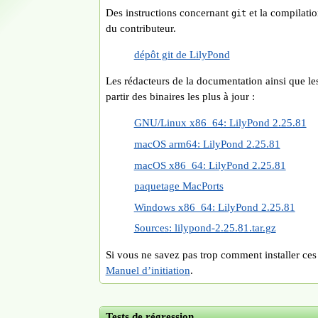
Des instructions concernant
et la compilati
git
du contributeur.
dépôt git de LilyPond
Les rédacteurs de la documentation ainsi que les 
partir des binaires les plus à jour :
GNU/Linux x86_64: LilyPond 2.25.81
macOS arm64: LilyPond 2.25.81
macOS x86_64: LilyPond 2.25.81
paquetage MacPorts
Windows x86_64: LilyPond 2.25.81
Sources: lilypond-2.25.81.tar.gz
Si vous ne savez pas trop comment installer ces 
Manuel d’initiation
.
Tests de régression