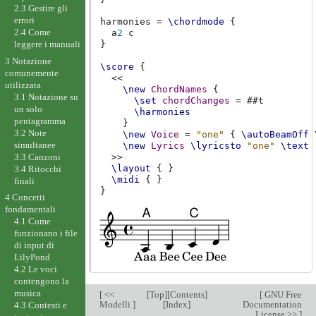
2.3 Gestire gli
errori
harmonies
=
\chordmode
{
2.4 Come
a
2
c
leggere i manuali
}
3 Notazione
\score
{
comunemente
<<
utilizzata
\new
ChordNames
{
3.1 Notazione su
\set
chordChanges
=
#
#t
un solo
\harmonies
pentagramma
}
3.2 Note
\new
Voice
=
"one"
{
\autoBeamOff
simultanee
\new
Lyrics
\lyricsto
"one"
\text
3.3 Canzoni
>>
\layout
{
}
3.4 Ritocchi
\midi
{
}
finali
}
4 Concetti
fondamentali
4.1 Come
funzionano i file
di input di
LilyPond
4.2 Le voci
contengono la
musica
[
<<
[
Top
][
Contents
]
[
GNU Free
Modelli
]
[
Index
]
Documentation
4.3 Contesti e
License >>
]