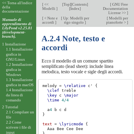
<< Torna all'indice
[
<<
[
Top
][
Contents
]
[
GNU Free
della
Modelli
]
[
Index
]
Documentation
documentazione
License >>
]
[
< Note e
[
Up: Modelli per
[
Modelli per
Manuale di
accordi
]
rigo singolo
]
pianoforte >
]
apprendimento di
LilyPond v2.25.81
(development-
branch).
A.2.4 Note, testo e
1 Installazione
accordi
1.1 Installazione
grafica in
GNU/Linux
Ecco il modello di un comune spartito
1.2 Installazione
semplificato (lead sheet): include linea
grafica in
melodica, testo vocale e sigle degli accordi.
Windows
1.3 Installazione
grafica in macOS
melody
=
\relative
c'
{
1.4 Installazione
\clef
treble
da linea di
\key
c
\major
comando
\time
4/4
2 Tutorial
a
4
b
c
d
2.1 Compilare un
}
file
2.2 Come
text
=
\lyricmode
{
scrivere i file di
Aaa
Bee
Cee
input
}