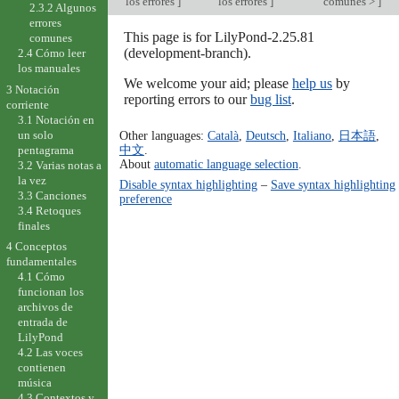
los errores
]
los errores
]
comunes >
]
2.3.2 Algunos
errores
This page is for LilyPond-2.25.81
comunes
(development-branch).
2.4 Cómo leer
los manuales
We welcome your aid; please
help us
by
3 Notación
reporting errors to our
bug list
.
corriente
3.1 Notación en
un solo
Other languages:
Català
,
Deutsch
,
Italiano
,
日本語
,
中文
.
pentagrama
About
automatic language selection
.
3.2 Varias notas a
la vez
Disable syntax highlighting
–
Save syntax highlighting
3.3 Canciones
preference
3.4 Retoques
finales
4 Conceptos
fundamentales
4.1 Cómo
funcionan los
archivos de
entrada de
LilyPond
4.2 Las voces
contienen
música
4.3 Contextos y