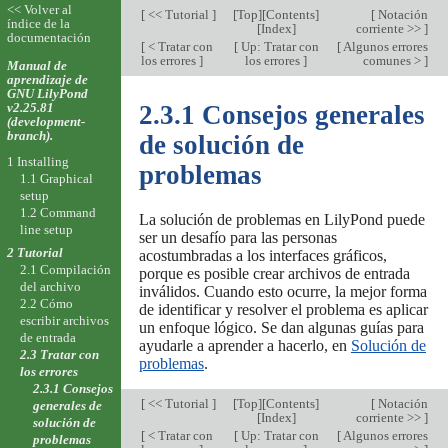
<< Volver al
[
<< Tutorial
]
[
Top
][
Contents
]
[
Notación
índice de la
[
Index
]
corriente >>
]
documentación
[
< Tratar con
[
Up: Tratar con
[
Algunos errores
los errores
]
los errores
]
comunes >
]
Manual de
aprendizaje de
GNU LilyPond
v2.25.81
2.3.1 Consejos generales
(development-
branch).
de solución de
1 Installing
problemas
1.1 Graphical
setup
1.2 Command
La solución de problemas en LilyPond puede
line setup
ser un desafío para las personas
2 Tutorial
acostumbradas a los interfaces gráficos,
2.1 Compilación
porque es posible crear archivos de entrada
del archivo
inválidos. Cuando esto ocurre, la mejor forma
2.2 Cómo
de identificar y resolver el problema es aplicar
escribir archivos
un enfoque lógico. Se dan algunas guías para
de entrada
ayudarle a aprender a hacerlo, en
Solución de
2.3 Tratar con
problemas
.
los errores
2.3.1 Consejos
[
<< Tutorial
]
[
Top
][
Contents
]
[
Notación
generales de
[
Index
]
corriente >>
]
solución de
[
< Tratar con
[
Up: Tratar con
[
Algunos errores
problemas