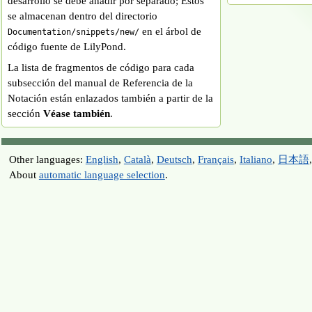
desarrollo se debe añadir por separado; Estos
se almacenan dentro del directorio
en el árbol de
Documentation/snippets/new/
código fuente de LilyPond.
La lista de fragmentos de código para cada
subsección del manual de Referencia de la
Notación están enlazados también a partir de la
sección
Véase también
.
Other languages:
English
,
Català
,
Deutsch
,
Français
,
Italiano
,
日本語
About
automatic language selection
.