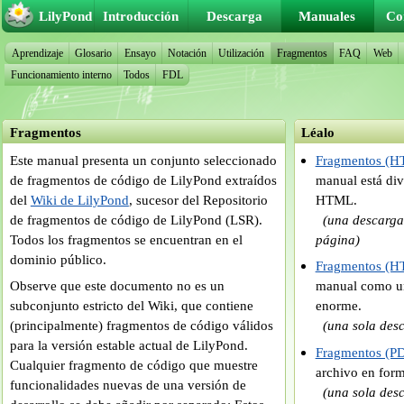
LilyPond
Introducción
Descarga
Manuales
Co
Aprendizaje
Glosario
Ensayo
Notación
Utilización
Fragmentos
FAQ
Web
Funcionamiento interno
Todos
FDL
Fragmentos
Léalo
Este manual presenta un conjunto seleccionado
Fragmentos (H
de fragmentos de código de LilyPond extraídos
manual está di
del
Wiki de LilyPond
, sucesor del Repositorio
HTML.
de fragmentos de código de LilyPond (LSR).
(una descarg
Todos los fragmentos se encuentran en el
página)
dominio público.
Fragmentos (H
Observe que este documento no es un
manual como u
subconjunto estricto del Wiki, que contiene
enorme.
(principalmente) fragmentos de código válidos
(una sola des
para la versión estable actual de LilyPond.
Fragmentos (P
Cualquier fragmento de código que muestre
archivo en for
funcionalidades nuevas de una versión de
(una sola des