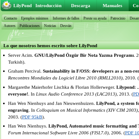
LilyPond
Introducción
Descarga
Manuales
Co
Contacto
Ejemplos mínimos
Informes de fallos
Preste su ayuda
Patrocinio
Desarr
Autores
Publicaciones
Noticias
Desván
Lo que nosotros hemos escrito sobre LilyPond
Server Acim.
GNU/LilyPond Özgür Bir Nota Yazma Programı
. 
Turkish).
Graham Percival.
Sustainability in F/OSS: developers as a non-r
Rencontres Mondiales du Logiciel Libre 2010 (RMLL2010)
, 2010. 
Margarethe Maierhofer Lischka & Florian Hollerweger.
Lilypond: .
everyone!
. In
Linux Audio Conference 2013 (LAC2013)
, 2013. (
PD
Han Wen Nienhuys and Jan Nieuwenhuizen.
LilyPond, a system 
engraving
. In
Colloquium on Musical Informatics (XIV CIM 2003)
2003. (
PDF 95kB
).
Han Wen Nienhuys.
LilyPond, Automated music formatting and T
Forum Internacional Software Livre 2006 (FISL7.0)
, 2006. (
PDF 1