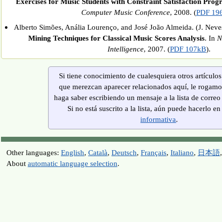
Exercises for Music Students with Constraint Satisfaction Pr
Computer Music Conference
, 2008. (
PDF 19
Alberto Simões, Anália Lourenço, and José João Almeida. (J. Neves 
Mining Techniques for Classical Music Scores Analysis
. In
N
Intelligence
, 2007. (
PDF 107kB
).
Si tiene conocimiento de cualesquiera otros artículo
que merezcan aparecer relacionados aquí, le rogamo
haga saber escribiendo un mensaje a la lista de correo
Si no está suscrito a la lista, aún puede hacerlo en
informativa
.
Other languages:
English
,
Català
,
Deutsch
,
Français
,
Italiano
,
日本語
About
automatic language selection
.