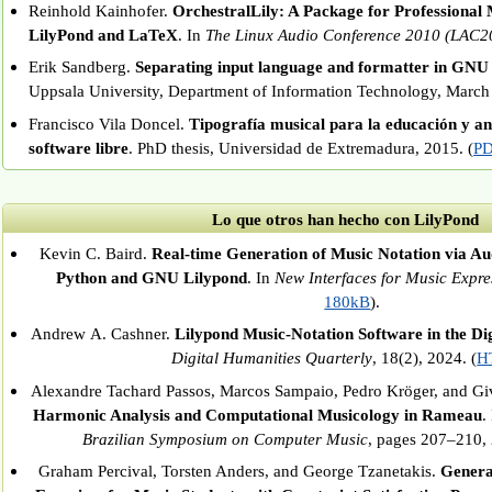
Reinhold Kainhofer.
OrchestralLily: A Package for Professional 
LilyPond and LaTeX
. In
The Linux Audio Conference 2010 (LAC2
Erik Sandberg.
Separating input language and formatter in GNU
Uppsala University, Department of Information Technology, March
Francisco Vila Doncel.
Tipografía musical para la educación y aná
software libre
. PhD thesis, Universidad de Extremadura, 2015. (
PD
Lo que otros han hecho con LilyPond
Kevin C. Baird.
Real-time Generation of Music Notation via Au
Python and GNU Lilypond
. In
New Interfaces for Music Expre
180kB
).
Andrew A. Cashner.
Lilypond Music-Notation Software in the Di
Digital Humanities Quarterly
, 18(2), 2024. (
H
Alexandre Tachard Passos, Marcos Sampaio, Pedro Kröger, and Gi
Harmonic Analysis and Computational Musicology in Rameau
.
Brazilian Symposium on Computer Music
, pages 207–210, 
Graham Percival, Torsten Anders, and George Tzanetakis.
Genera