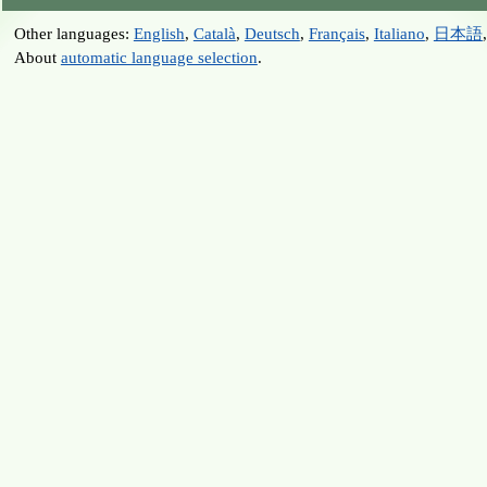
Other languages:
English
,
Català
,
Deutsch
,
Français
,
Italiano
,
日本語
About
automatic language selection
.