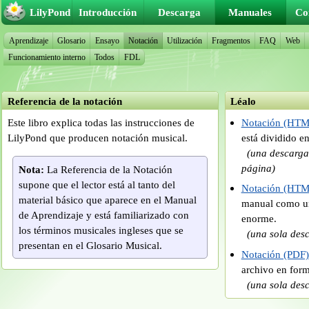
LilyPond
Introducción
Descarga
Manuales
Co
Aprendizaje
Glosario
Ensayo
Notación
Utilización
Fragmentos
FAQ
Web
Funcionamiento interno
Todos
FDL
Referencia de la notación
Léalo
Este libro explica todas las instrucciones de
Notación (HTM
LilyPond que producen notación musical.
está dividido 
(una descarg
página)
Nota:
La Referencia de la Notación
supone que el lector está al tanto del
Notación (HTM
material básico que aparece en el Manual
manual como u
de Aprendizaje y está familiarizado con
enorme.
los términos musicales ingleses que se
(una sola des
presentan en el Glosario Musical.
Notación (PDF)
archivo en for
(una sola des