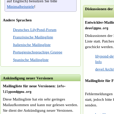
auf Englisch) benutzen Sie bitte
Minimalbeispiele
!
Diskussionen der
Andere Sprachen
Entwickler-Mailin
devel@gnu.org
Deutsches LilyPond-Forum
Diskussionen der 
Französische Mailingliste
Liste statt. Patch
Italienische Mailingliste
geschickt werden.
Portugiesischsprachige Gruppe
lilypond-d
Spanische Mailingliste
Info
devel Archi
Ankündigung neuer Versionen
Mailingliste für 
Mailingliste für neue Versionen:
info-
lilypond@gnu.org
Fehlermeldungen 
Diese Mailingliste hat ein sehr geringes
statt, jedoch bitte
Mailaufkommen und kann nur gelesen werden.
senden.
Sie dient der Ankündigung neuer Versionen.