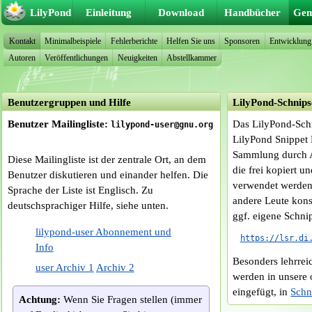
LilyPond
Einleitung
Download
Handbücher
Gem
Kontakt
Minimalbeispiele
Fehlerberichte
Helfen Sie uns
Sponsoren
Entwicklung
Autoren
Veröffentlichungen
Neuigkeiten
Abstellkammer
Benutzergruppen und Hilfe
LilyPond-Schnips
Benutzer Mailingliste:
Das LilyPond-Sch
lilypond-user@gnu.org
LilyPond Snippet 
Sammlung durch An
Diese Mailingliste ist der zentrale Ort, an dem
die frei kopiert 
Benutzer diskutieren und einander helfen. Die
verwendet werden
Sprache der Liste ist Englisch. Zu
andere Leute kons
deutschsprachiger Hilfe, siehe unten.
ggf. eigene Schni
lilypond-user Abonnement und
https://lsr.di
Info
Besonders lehrrei
user Archiv 1
Archiv 2
werden in unsere 
eingefügt, in
Schn
Achtung:
Wenn Sie Fragen stellen (immer