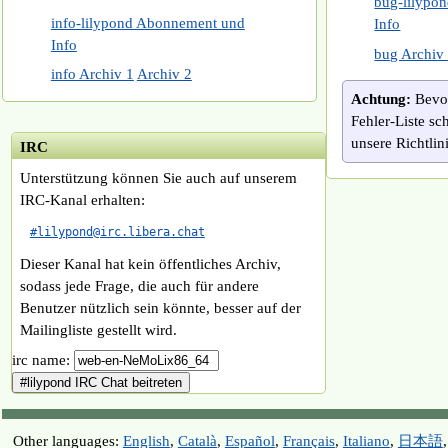
bug-lilypo
info-lilypond Abonnement und
Info
Info
bug Archiv
info Archiv 1
Archiv 2
Achtung:
Bevor
Fehler-Liste sch
unsere Richtlin
IRC
Unterstützung können Sie auch auf unserem
IRC-Kanal erhalten:
#lilypond@irc.libera.chat
Dieser Kanal hat kein öffentliches Archiv,
sodass jede Frage, die auch für andere
Benutzer nützlich sein könnte, besser auf der
Mailingliste gestellt wird.
irc name:
Other languages:
English
,
Català
,
Español
,
Français
,
Italiano
,
日本語