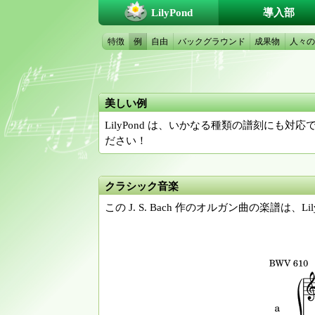
LilyPond
導入部
特徴
例
自由
バックグラウンド
成果物
人々の
美しい例
LilyPond は、いかなる種類の譜刻に
ださい！
クラシック音楽
この J. S. Bach 作のオルガン曲の楽譜は、L