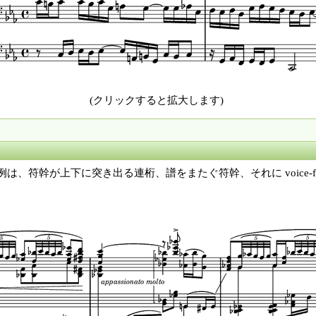
(クリックすると拡大します)
は、符幹が上下に突き出る連桁、譜をまたぐ符幹、それに voice-foll