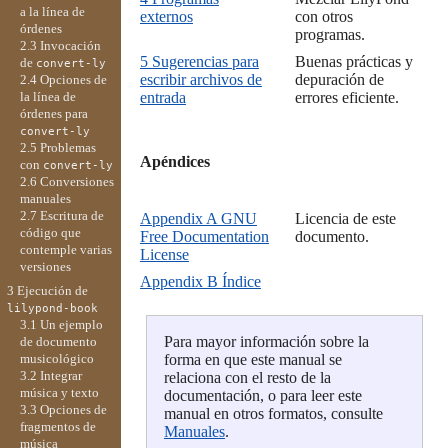
a la línea de
externos
con otros
órdenes
programas.
2.3 Invocación
5 Sugerencias para
Buenas prácticas y
de
convert-ly
escribir archivos de
depuración de
2.4 Opciones de
la línea de
entrada
errores eficiente.
órdenes para
convert-ly
2.5 Problemas
Apéndices

con
convert-ly
2.6 Conversiones
manuales
2.7 Escritura de
Appendix A GNU
Licencia de este
código que
Free Documentation
documento.
contemple varias
License
versiones
Appendix B Índice
3 Ejecución de
lilypond-book
3.1 Un ejemplo
Para mayor información sobre la
de documento
musicológico
forma en que este manual se
3.2 Integrar
relaciona con el resto de la
música y texto
documentación, o para leer este
3.3 Opciones de
manual en otros formatos, consulte
fragmentos de
Manuales
.
música