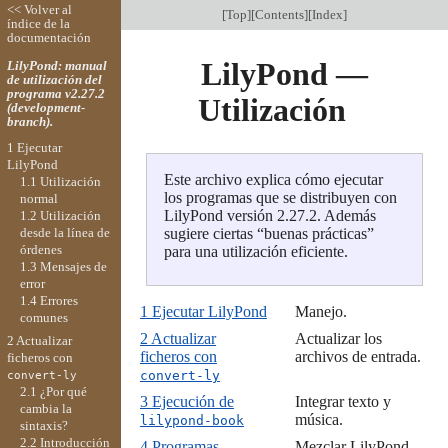
<< Volver al
[
Top
][
Contents
][
Index
]
índice de la
documentación
LilyPond —
LilyPond: manual
de utilización del
programa v2.27.2
Utilización
(development-
branch).
1 Ejecutar
LilyPond
Este archivo explica cómo ejecutar
1.1 Utilización
los programas que se distribuyen con
normal
LilyPond versión 2.27.2. Además
1.2 Utilización
desde la línea de
sugiere ciertas “buenas prácticas”
órdenes
para una utilización eficiente.
1.3 Mensajes de
error
1.4 Errores
1 Ejecutar LilyPond
Manejo.
comunes
2 Actualizar
Actualizar los
2 Actualizar
ficheros con
archivos de entrada.
ficheros con
convert-ly
convert-ly
2.1 ¿Por qué
3 Ejecución de
Integrar texto y
cambia la
música.
lilypond-book
sintaxis?
2.2 Introducción
4 Programas
Mezclar LilyPond