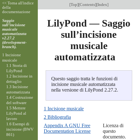
<< Torna all'indice
[
Top
][
Contents
][
Index
]
della
documentazione
LilyPond — Saggio
Saggio
sull’incisione
musicale
sull’incisione
automatizzata
v2.27.2
(development-
musicale
branch).
automatizzata
1 Incisione
musicale
1.1 Storia di
LilyPond
1.2 Incisione in
Questo saggio tratta le funzioni di
dettaglio
incisione musicale automatizzata
1.3 Incisione
nella versione di LilyPond 2.27.2.
automatizzata
1.4 Costruzione
del software
1.5 Mettere
1 Incisione musicale
LilyPond al
2 Bibliografia
lavoro
1.6 Esempi di
Appendix A GNU Free
Licenza di
incisione (BWV
Documentation License
questo
861)
documento.