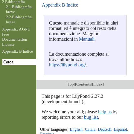
2 Bibliografia
Appendix B Indice
2.1 Bibliografia
breve
2.2 Bibliografia
lunga
Questo manuale è disponibile in altri
formati ed è integrato col resto della
Appendix A GNU
documentazione. Maggiori
Free
informazioni in
Manuali
.
Documentation
License
Appendix B Indice
La documentazione completa si
trova all’indirizzo
https://lilypond.org/
.
[
Top
][
Contents
][
Index
]
This page is for LilyPond-2.27.2
(development-branch).
We welcome your aid; please
help us
by
reporting errors to our
bug list
.
Other languages:
English
,
Català
,
Deutsch
,
Español
,