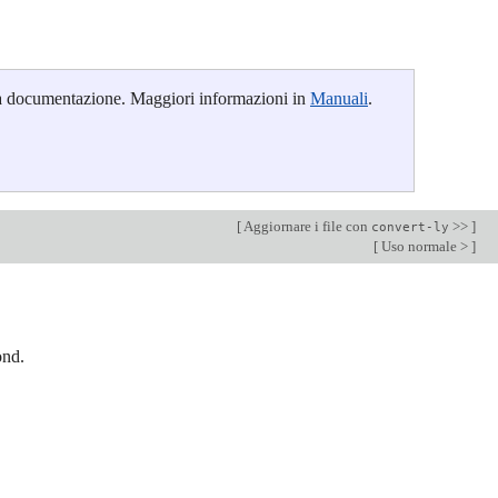
ella documentazione. Maggiori informazioni in
Manuali
.
[
Aggiornare i file con
>>
]
convert-ly
[
Uso normale >
]
ond.