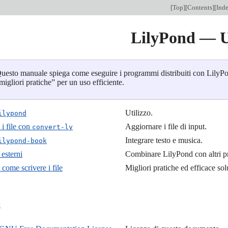
[
Top
][
Contents
][
Ind
LilyPond — U
uesto manuale spiega come eseguire i programmi distribuiti con LilyPon
migliori pratiche” per un uso efficiente.
Utilizzo.
ilypond
i file con
Aggiornare i file di input.
convert-ly
Integrare testo e musica.
ilypond-book
esterni
Combinare LilyPond con altri 
 come scrivere i file
Migliori pratiche ed efficace sol

