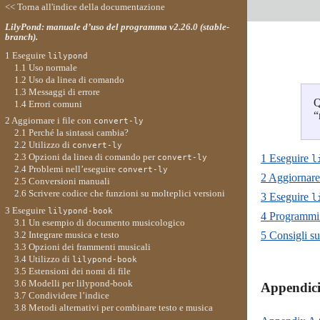
<< Torna all'indice della documentazione
LilyPond: manuale d’uso del programma v2.26.0 (stable-
branch).
1 Eseguire
lilypond
1.1 Uso normale
1.2 Uso da linea di comando
1.3 Messaggi di errore
Q
1.4 Errori comuni
“
2 Aggiornare i file con
convert-ly
2.1 Perché la sintassi cambia?
2.2 Utilizzo di
convert-ly
2.3 Opzioni da linea di comando per
1 Eseguire
convert-ly
l
2.4 Problemi nell’eseguire
convert-ly
2 Aggiornare 
2.5 Conversioni manuali
2.6 Scrivere codice che funzioni su molteplici versioni
3 Eseguire
l
3 Eseguire
lilypond-book
4 Programmi 
3.1 Un esempio di documento musicologico
3.2 Integrare musica e testo
5 Consigli su
3.3 Opzioni dei frammenti musicali
3.4 Utilizzo di
lilypond-book
3.5 Estensioni dei nomi di file
3.6 Modelli per lilypond-book
Appendici
3.7 Condividere l’indice
3.8 Metodi alternativi per combinare testo e musica