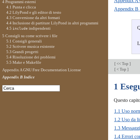
Appendix A 
4 Programmi esterni
4.1 Punta e clicca
Appendix B 
4.2 LilyPond e gli editor di testo
4.3 Conversione da altri formati
4.4 Inclusione di partiture LilyPond in altri programmi
Q
4.5
indipendenti
include
5 Consigli su come scrivere i file
5.1 Consigli generali
L
5.2 Scrivere musica esistente
5.3 Grandi progetti
5.4 Risoluzione dei problemi
5.5 Make e Makefile
[
<< Top
]
[
< Top
]
Appendix A GNU Free Documentation License
Appendix B Indice
1 Eseg
Questo capito
1.1 Uso nor
1.2 Uso da l
1.3 Messaggi
1.4 Errori c