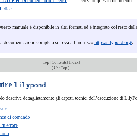
GNU Free Documentation License
Licenza di questo documento.
Indice
uesto manuale è disponibile in altri formati ed è integrato col resto d
a documentazione completa si trova all’indirizzo
https://lilypond.org/
.
[
Top
][
Contents
][
Index
]
[
Up: Top
]
uire
lilypond
lo descrive dettagliatamente gli aspetti tecnici dell’esecuzione di LilyP
male
inea di comando
 di errore
omuni