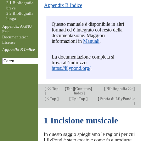
2.1 Bibliografia
Appendix B Indice
breve
2.2 Bibliografia
lunga
Questo manuale è disponibile in altri
Appendix A GNU
formati ed è integrato col resto della
Free
documentazione. Maggiori
Documentation
informazioni in
Manuali
.
License
Appendix B Indice
La documentazione completa si
trova all’indirizzo
https://lilypond.org/
.
[
<< Top
[
Top
][
Contents
]
[
Bibliografia >>
]
]
[
Index
]
[
< Top
]
[
Up: Top
]
[
Storia di LilyPond >
]
1 Incisione musicale
In questo saggio spieghiamo le ragioni per cui
LilyPond è stato creato e come fa a produrre