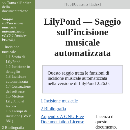
<< Torna all'indice
[
Top
][
Contents
][
Index
]
della
documentazione
LilyPond — Saggio
Saggio
sull’incisione
musicale
sull’incisione
automatizzata
v2.26.0 (stable-
branch).
musicale
1 Incisione
automatizzata
musicale
1.1 Storia di
LilyPond
1.2 Incisione in
dettaglio
Questo saggio tratta le funzioni di
1.3 Incisione
incisione musicale automatizzata
automatizzata
nella versione di LilyPond 2.26.0.
1.4 Costruzione
del software
1.5 Mettere
1 Incisione musicale
LilyPond al
lavoro
2 Bibliografia
1.6 Esempi di
incisione (BWV
Appendix A GNU Free
Licenza di
861)
Documentation License
questo
documento.
2 Bibliografia