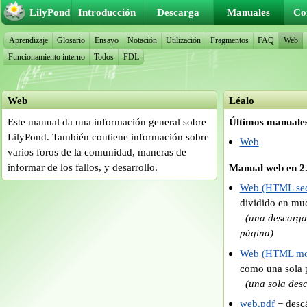
LilyPond
Introducción
Descarga
Manuales
Co
Aprendizaje
Glosario
Ensayo
Notación
Utilización
Fragmentos
FAQ
Web
Funcionamiento interno
Todos
FDL
Web
Léalo
Este manual da una información general sobre
Últimos manuale
LilyPond. También contiene información sobre
Web
varios foros de la comunidad, maneras de
informar de los fallos, y desarrollo.
Manual web en 2
Web (HTML sec
dividido en m
(una descarg
página)
Web (HTML mon
como una sola
(una sola des
web.pdf
− desc