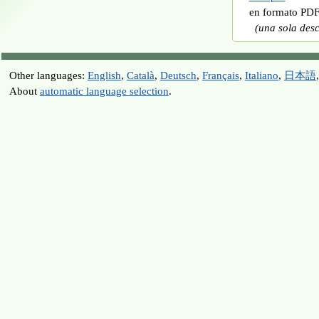
en formato PDF
(una sola des
Other languages:
English
,
Català
,
Deutsch
,
Français
,
Italiano
,
日本語
About
automatic language selection
.