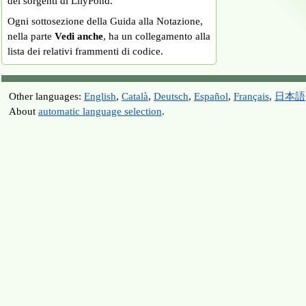
dei sorgenti di LilyPond.
Ogni sottosezione della Guida alla Notazione,
nella parte
Vedi anche
, ha un collegamento alla
lista dei relativi frammenti di codice.
Other languages:
English
,
Català
,
Deutsch
,
Español
,
Français
,
日本語
About
automatic language selection
.