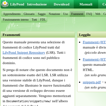
LilyPond
Introduzione
Download
Manuali
C
Apprendimento
Glossario
Saggio
Notazione
Uso
Frammenti
FAQ
Web
C
Funzionamento interno
Tutti
FDL
Frammenti
Leggilo
Questo manuale presenta una selezione di
Frammenti (HT
frammenti di codice LilyPond tratti dal
manuale è divi
LilyPond Snippet Repository
(LSR). Tutti i
(piccolo down
frammenti di codice sono nel pubblico
Frammenti (HT
dominio.
questo manuale
Si prega di notare che questo documento non è
HTML.
un sottoinsieme esatto del LSR. LSR utilizza
(un solo gran
una versione stabile di LilyPond, dunque i
snippets.pdf
− s
frammenti che illustrano le nuove funzionalità
(un solo gran
di una versione di sviluppo devono essere
aggiunti separatamente. Vengono memorizzati
in
nell’albero
Documentation/snippets/new/