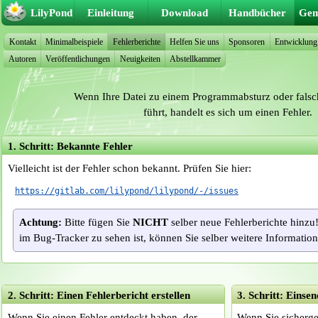
LilyPond
Einleitung
Download
Handbücher
Gem
Kontakt
Minimalbeispiele
Fehlerberichte
Helfen Sie uns
Sponsoren
Entwicklung
Autoren
Veröffentlichungen
Neuigkeiten
Abstellkammer
Wenn Ihre Datei zu einem Programmabsturz oder fals
führt, handelt es sich um einen Fehler.
1. Schritt: Bekannte Fehler
Vielleicht ist der Fehler schon bekannt. Prüfen Sie hier:
https://gitlab.com/lilypond/lilypond/-/issues
Achtung:
Bitte fügen Sie
NICHT
selber neue Fehlerberichte hinzu
im Bug-Tracker zu sehen ist, können Sie selber weitere Informatio
2. Schritt: Einen Fehlerbericht erstellen
3. Schritt: Einse
Wenn Sie einen Fehler entdeckt haben, der
Wenn Sie sicherges