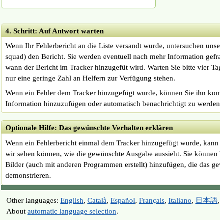
4. Schritt: Auf Antwort warten
Wenn Ihr Fehlerbericht an die Liste versandt wurde, untersuchen unser
squad) den Bericht. Sie werden eventuell nach mehr Information gefra
wann der Bericht im Tracker hinzugefüt wird. Warten Sie bitte vier Tag
nur eine geringe Zahl an Helfern zur Verfügung stehen.
Wenn ein Fehler dem Tracker hinzugefügt wurde, können Sie ihn ko
Information hinzuzufügen oder automatisch benachrichtigt zu werden
Optionale Hilfe: Das gewünschte Verhalten erklären
Wenn ein Fehlerbericht einmal dem Tracker hinzugefügt wurde, kann e
wir sehen können, wie die gewünschte Ausgabe aussieht. Sie können 
Bilder (auch mit anderen Programmen erstellt) hinzufügen, die das g
demonstrieren.
Other languages:
English
,
Català
,
Español
,
Français
,
Italiano
,
日本語
About
automatic language selection
.