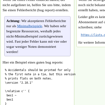
nicht aufgelistet ist, helfen Sie uns bitte, indem
noch nicht bekannt
Sie einen Fehlerbericht (bug report) erstellen.
erstellt haben, sen
Leider gibt es ke
Achtung:
Wir akzeptieren Fehlerberichte
Abonnement auf di
nur als
Minimalbeispiele
. Wir haben sehr
schreiben; siehe
begrenzte Ressourcen, weshalb jedes
https://lists.
nicht-Minimalbeispiel zurückgewiesen
wird. Fast jeder Fehler kann mit vier oder
für weitere Inform
sogar weniger Noten demonstriert
werden!
Hier ein Beispiel eines guten bug reports:
% Accidentals should be printed for only

% the first note in a tie, but this version

% prints flats on both notes.

\version "2.10.1"

\relative c'' {

 bes1 ~

 bes1
