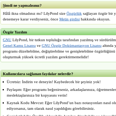
Şimdi ne yapmalısınız?
Hâlâ ikna olmadınız mı? LilyPond size
Özgürlük
sağlayan özgür bir y
denemeye karar verdiyseniz, önce
Metin girdisi
hakkında okuyun.
Özgür Yazılım
GNU
LilyPond, bir tutkun topluluğu tarafından yazılmış ve sürdürül
Genel Kamu Lisansı
ve
GNU Özgür Dokümantasyon Lisansı
altında 
programı düzeltebilme, değiştirebilme ve genişletebilme özgürlüğünü
oluşturmak yüksek ücretli yazılım gerektirmemelidir!
Kullanıcılara sağlanan faydalar nelerdir?
Ücretsiz: İndirin ve deneyin! Kaybedecek bir şeyiniz yok!
Paylaşım: Eğer programı beğenirseniz, arkadaşlarınıza, öğretmenler
meslektaşlarınıza bir kopyasını verin!
Kaynak Kodu Mevcut: Eğer LilyPond’un bazı notasyonları nasıl o
ediyorsanız, tam olarak nasıl yapıldığını görebilirsiniz.