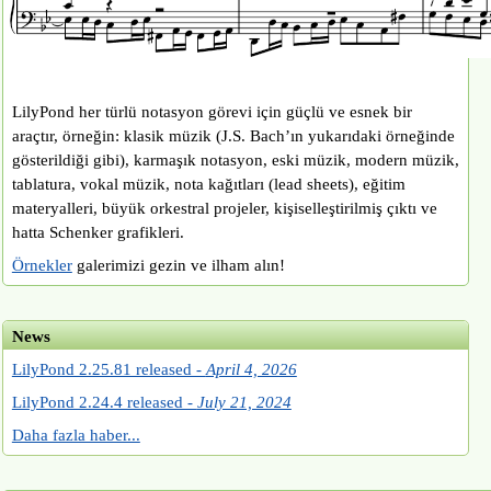
LilyPond her türlü notasyon görevi için güçlü ve esnek bir
araçtır, örneğin: klasik müzik (J.S. Bach’ın yukarıdaki örneğinde
gösterildiği gibi), karmaşık notasyon, eski müzik, modern müzik,
tablatura, vokal müzik, nota kağıtları (lead sheets), eğitim
materyalleri, büyük orkestral projeler, kişiselleştirilmiş çıktı ve
hatta Schenker grafikleri.
Örnekler
galerimizi gezin ve ilham alın!
News
LilyPond 2.25.81 released -
April 4, 2026
LilyPond 2.24.4 released -
July 21, 2024
Daha fazla haber...