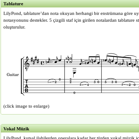
Tablature
LilyPond, tablature’dan nota okuyan herhangi bir enstrümana göre uya
notasyonunu destekler. 5 çizgili staf için girilen notalardan tablature s
oluşturulur.
(click image to enlarge)
Vokal Müzik
LilyPond, kutsal ilahilerden operalara kadar her türden vokal müzik i