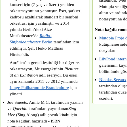
sistemidir. Web 
konseri için (7 yaş ve üzeri) yeniden
Mutopia ve diğ
orkestrasyonunu yapmıştır. Eser, şarkıcı
alınır ve ardın
kadrosu azaltılarak standart bir senfoni
notasyonuna dö
orkestrası için yazılmıştır ve 2014
yılında Berlin’deki Atze
Nota kağıtlarını
Musiktheater’da
Radio-
Mutopia Proje 
Sinfonieorchester Berlin
tarafından icra
kütüphanesinde
edilmiştir. Şef, Heiko Matthias
dosyaları.
Förster’dir.
LilyPond interne
Aurélien’ın gerçekleştirdiği bir diğer re-
galerisinin kay
orkestrasyon, Mussorgsky’nin
Pictures
bölümünde göste
at an Exhibition
adlı eseriydi. Bu eseri
Nicolas Sceaux
aynı zamanda 2011 ve 2012 yıllarında
tarafından oluş
Junge Philharmonie Brandenburg
için
tarafından düz
yönetti.
eserleri.
Joe Smeets, Annie M.G. tarafından yazılan
ve
Querido
tarafından yayımlanan
Zing
Mee
(Sing Along) adlı çocuk kitabı için
nota kağıtları hazırladı - ISBN