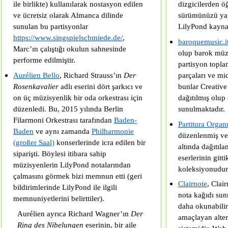
ile birlikte) kullanılarak nostasyon edilen
dizgicilerden 
ve ücretsiz olarak Almanca dilinde
sürümünüzü ya
sunulan bu partisyonlar
LilyPond kaynak 
https://www.singspielschmiede.de/
,
baroquemusic.i
Marc’ın çalıştığı okulun sahnesinde
olup barok müzi
performe edilmiştir.
partisyon toplamı
Aurélien Bello
, Richard Strauss’ın
Der
parçaları ve mid
Rosenkavalier
adlı eserini dört şarkıcı ve
bunlar Creative
on üç müzisyenlik bir oda orkestrası için
dağıtılmış olup
düzenledi. Bu, 2015 yılında Berlin
sunulmaktadır.
Filarmoni Orkestrası tarafından
Baden-
Partitura Orga
Baden
ve aynı zamanda
Philharmonie
düzenlenmiş ve
(großer Saal)
konserlerinde icra edilen bir
altında dağıtıl
siparişti. Böylesi itibara sahip
eserlerinin gitti
müzisyenlerin LilyPond notalarından
koleksiyonudur
çalmasını görmek bizi memnun etti (geri
Clairnote
, Clai
bildirimlerinde LilyPond ile ilgili
nota kağıdı sun
memnuniyetlerini belirttiler).
daha okunabilir 
Aurélien ayrıca Richard Wagner’ın
Der
amaçlayan alter
Ring des Nibelungen
eserinin, bir aile