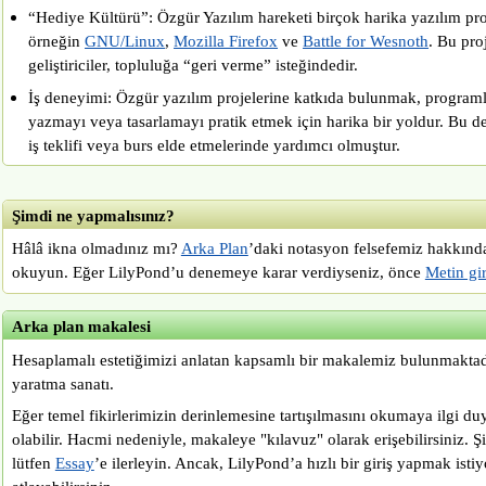
“Hediye Kültürü”: Özgür Yazılım hareketi birçok harika yazılım pro
örneğin
GNU/Linux
,
Mozilla Firefox
ve
Battle for Wesnoth
. Bu pro
geliştiriciler, topluluğa “geri verme” isteğindedir.
İş deneyimi: Özgür yazılım projelerine katkıda bulunmak, progra
yazmayı veya tasarlamayı pratik etmek için harika bir yoldur. Bu den
iş teklifi veya burs elde etmelerinde yardımcı olmuştur.
Şimdi ne yapmalısınız?
Hâlâ ikna olmadınız mı?
Arka Plan
’daki notasyon felsefemiz hakkınd
okuyun. Eğer LilyPond’u denemeye karar verdiyseniz, önce
Metin gir
Arka plan makalesi
Hesaplamalı estetiğimizi anlatan kapsamlı bir makalemiz bulunmaktadır
yaratma sanatı.
Eğer temel fikirlerimizin derinlemesine tartışılmasını okumaya ilgi du
olabilir. Hacmi nedeniyle, makaleye "kılavuz" olarak erişebilirsiniz. 
lütfen
Essay
’e ilerleyin. Ancak, LilyPond’a hızlı bir giriş yapmak isti