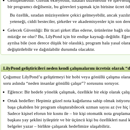
Genişletilebilir: Özellik ekleyebilir, hataları düzeltebilir ve işlevselli
bir programcı değilseniz, bu görevleri yapmak için birisine ücret
Bu özellik, sıradan müzisyenlere çekici gelmeyebilir, ancak yazılı
yeteneği, ciddi besteciler, şirketler ve akademisyenler için son dere
Gelecek Güvenliği: Bir ticari şirket iflas ederse, ürünlerine bağlı ol
müziğe ne olur? Bu, LilyPond için bir endişe kaynağı değildir. Eğer
ayrılsa bile (son derece düşük bir olasılık), program hala yasal olar
değiştirilebilir ve dağıtılabilir durumda olacaktır.
LilyPond geliştiricileri neden kendi çalışmalarını ücretsiz olarak “
Çoğumuz LilyPond’u geliştirmeyi bir hobi veya gönüllü çalışma olara
soru aslında “neden insanlar gönüllü çalışır”? sorusunu soruyor.
Eğlence: Bir hedefe yönelik çalışmak, özellikle bir ekip olarak çalışt
Ortak hedefler: Hepimiz güzel nota kağıtlarına sahip olmak istiyor
başa çıkabilen bir program oluşturabilecek uzman sayısı az (ve hiç
Sadece kişisel eforun bir kısmı ile – bir kişi otomatik nota gruplama 
başkası yay şeklini iyileştirir ve bir üçüncü kişi bu özellikleri nasıl
belgeler yazar – birlikte çalışarak hedefimize ulaşabiliriz.