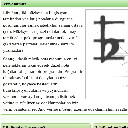
Vizyonumuz
LilyPond, iki müzisyenin bilgisayar
tarafından yazılmış notaların duygusuz
görünümünü aşmak istedikleri zaman ortaya
çıktı. Müzisyenler güzel notaları okumayı
tercih eder, peki programcılar neden zarif
çıktı veren parçalar üretebilmek yazılım
yazmazlar?
Sonuç, klasik müzik notasyonunun en iyi
geleneklerini takip ederek güzel nota
kağıtları oluşturan bir programdır. Programlı
olarak sayfa düzeni detaylarına özen
göstererir, böylece bestecilerin,
transkripsiyoncuların ve yayıncıların
yazılımın varsayılan çıktısını geliştirmek
yerine
music
üzerine odaklanmalarına izin
verir. Sanatçılar
reading
yerine
playing
üzerine odaklanmalarını sağlay
LilyPond neler yapar?
LilyPond’un kull