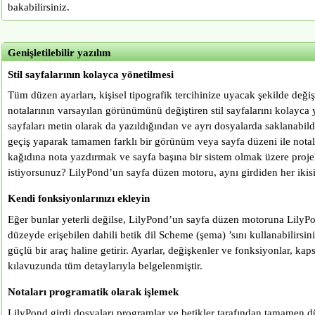
bakabilirsiniz.
Genişletilebilir yazılım
Stil sayfalarının kolayca yönetilmesi
Tüm düzen ayarları, kişisel tipografik tercihinize uyacak şekilde değiş
notalarının varsayılan görünümünü değiştiren stil sayfalarını kolayca ya
sayfaları metin olarak da yazıldığından ve ayrı dosyalarda saklanabildi
geçiş yaparak tamamen farklı bir görünüm veya sayfa düzeni ile notala
kağıdına nota yazdırmak ve sayfa başına bir sistem olmak üzere proj
istiyorsunuz? LilyPond’un sayfa düzen motoru, aynı girdiden her ikisin
Kendi fonksiyonlarınızı ekleyin
Eğer bunlar yeterli değilse, LilyPond’un sayfa düzen motoruna LilyPo
düzeyde erişebilen dahili betik dil Scheme (şema) ’sını kullanabilirsi
güçlü bir araç haline getirir. Ayarlar, değişkenler ve fonksiyonlar, ka
kılavuzunda tüm detaylarıyla belgelenmiştir.
Notaları programatik olarak işlemek
LilyPond girdi dosyaları programlar ve betikler tarafından tamamen d