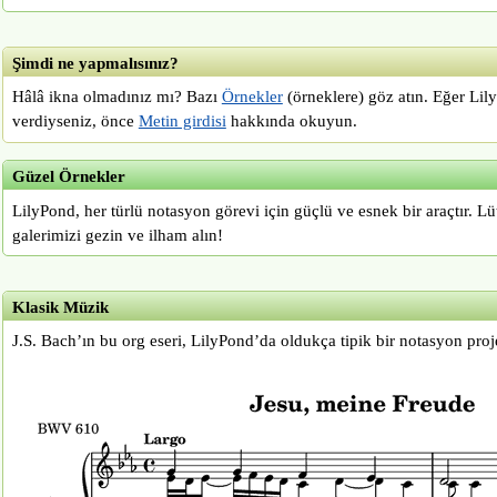
Şimdi ne yapmalısınız?
Hâlâ ikna olmadınız mı? Bazı
Örnekler
(örneklere) göz atın. Eğer Li
verdiyseniz, önce
Metin girdisi
hakkında okuyun.
Güzel Örnekler
LilyPond, her türlü notasyon görevi için güçlü ve esnek bir araçtır. Lü
galerimizi gezin ve ilham alın!
Klasik Müzik
J.S. Bach’ın bu org eseri, LilyPond’da oldukça tipik bir notasyon proje