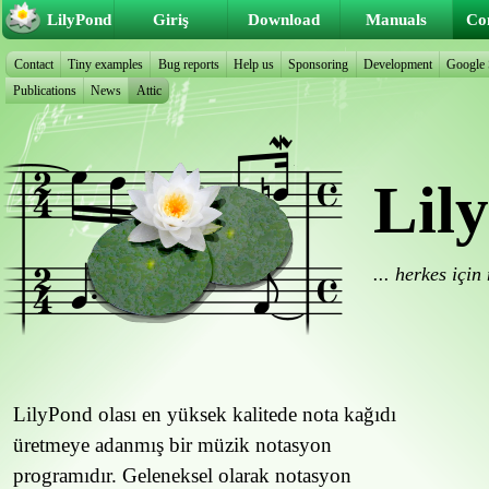
LilyPond
Giriş
Download
Manuals
Co
Contact
Tiny examples
Bug reports
Help us
Sponsoring
Development
Google
Publications
News
Attic
Lil
... herkes içi
LilyPond olası en yüksek kalitede nota kağıdı
üretmeye adanmış bir müzik notasyon
programıdır. Geleneksel olarak notasyon