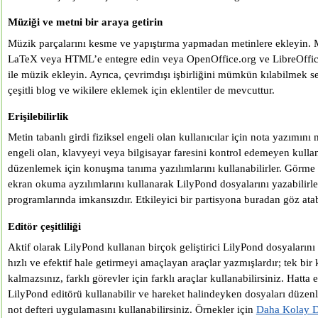
Müziği ve metni bir araya getirin
Müzik parçalarını kesme ve yapıştırma yapmadan metinlere ekleyin. M
LaTeX veya HTML’e entegre edin veya OpenOffice.org ve LibreOffi
ile müzik ekleyin. Ayrıca, çevrimdışı işbirliğini mümkün kılabilmek
çeşitli blog ve wikilere eklemek için eklentiler de mevcuttur.
Erişilebilirlik
Metin tabanlı girdi fiziksel engeli olan kullanıcılar için nota yazımın
engeli olan, klavyeyi veya bilgisayar faresini kontrol edemeyen kullan
düzenlemek için konuşma tanıma yazılımlarını kullanabilirler. Görme e
ekran okuma ayzılımlarını kullanarak LilyPond dosyalarını yazabilirle
programlarında imkansızdır. Etkileyici bir partisyona buradan göz atab
Editör çeşitliliği
Aktif olarak LilyPond kullanan birçok geliştirici LilyPond dosyaların
hızlı ve efektif hale getirmeyi amaçlayan araçlar yazmışlardır; tek bir
kalmazsınız, farklı görevler için farklı araçlar kullanabilirsiniz. Hatta
LilyPond editörü kullanabilir ve hareket halindeyken dosyaları düze
not defteri uygulamasını kullanabilirsiniz. Örnekler için
Daha Kolay 