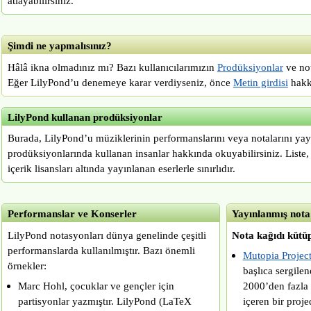
atlayabilirsiniz.
Şimdi ne yapmalısınız?
Hâlâ ikna olmadınız mı? Bazı kullanıcılarımızın
Prodüksiyonlar
ve not
Eğer LilyPond’u denemeye karar verdiyseniz, önce
Metin girdisi
hakk
LilyPond kullanan prodüksiyonlar
Burada, LilyPond’u müziklerinin performanslarını veya notalarını ya
prodüksiyonlarında kullanan insanlar hakkında okuyabilirsiniz. Liste
içerik lisansları altında yayınlanan eserlerle sınırlıdır.
Performanslar ve Konserler
Yayınlanmış nota 
LilyPond notasyonları dünya genelinde çeşitli
Nota kağıdı kütü
performanslarda kullanılmıştır. Bazı önemli
Mutopia Projec
örnekler:
başlıca sergilen
Marc Hohl, çocuklar ve gençler için
2000’den fazla 
partisyonlar yazmıştır. LilyPond (LaTeX
içeren bir proje