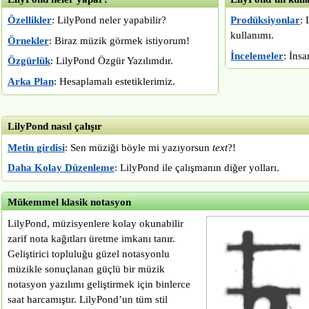
Özellikler
: LilyPond neler yapabilir?
Prodüksiyonlar
:
kullanımı.
Örnekler
: Biraz müzik görmek istiyorum!
İncelemeler
: İnsa
Özgürlük
: LilyPond Özgür Yazılımdır.
Arka Plan
: Hesaplamalı estetiklerimiz.
LilyPond nasıl çalışır
Metin girdisi
: Sen müziği böyle mi yazıyorsun
text
?!
Daha Kolay Düzenleme
: LilyPond ile çalışmanın diğer yolları.
Mükemmel klasik notasyon
LilyPond, müzisyenlere kolay okunabilir
zarif nota kağıtları üretme imkanı tanır.
Geliştirici topluluğu güzel notasyonlu
müzikle sonuçlanan güçlü bir müzik
notasyon yazılımı geliştirmek için binlerce
saat harcamıştır. LilyPond’un tüm stil